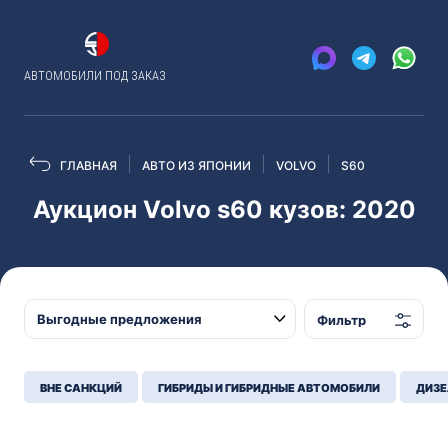
АВТОМОБИЛИ ПОД ЗАКАЗ
ГЛАВНАЯ
АВТО ИЗ ЯПОНИИ
VOLVO
S60
Аукцион Volvo s60 кузов: 2020
Фильтр
ВНЕ САНКЦИЙ
ГИБРИДЫ И ГИБРИДНЫЕ АВТОМОБИЛИ
ДИЗЕ