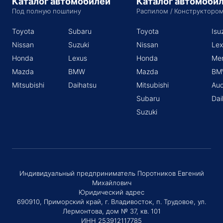
Каталог автомобилей
Каталог автомоби
Под полную пошлину
Распилом / Конструкторо
Toyota
Subaru
Toyota
Isu
Nissan
Suzuki
Nissan
Lex
Honda
Lexus
Honda
Me
Mazda
BMW
Mazda
BM
Mitsubishi
Daihatsu
Mitsubishi
Aud
Subaru
Dai
Suzuki
Индивидуальный предприниматель Поротников Евгений
Михайлович
Юридический адрес
690910, Приморский край, г. Владивосток, п. Трудовое, ул.
Лермонтова, дом № 37, кв. 101
ИНН 253912117785