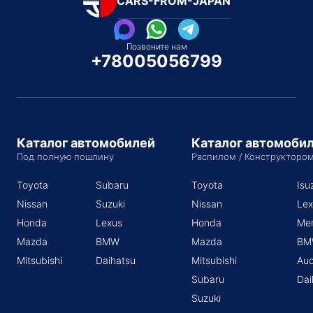
CARS-FROM-JAPAN
Позвоните нам
+78005056799
Каталог автомобилей
Каталог автомоби
Под полную пошлину
Распилом / Конструкторо
Toyota
Subaru
Toyota
Isu
Nissan
Suzuki
Nissan
Lex
Honda
Lexus
Honda
Me
Mazda
BMW
Mazda
BM
Mitsubishi
Daihatsu
Mitsubishi
Aud
Subaru
Dai
Suzuki