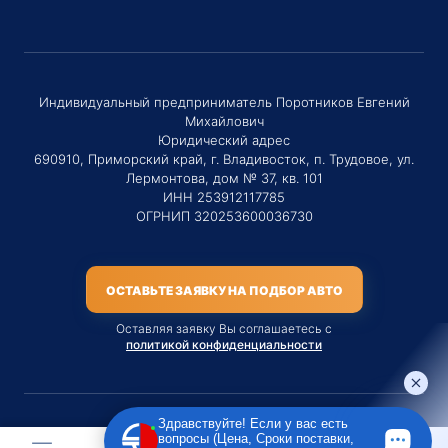
Индивидуальный предприниматель Поротников Евгений
Михайлович
Юридический адрес
690910, Приморский край, г. Владивосток, п. Трудовое, ул.
Лермонтова, дом № 37, кв. 101
ИНН 253912117785
ОГРНИП 320253600036730
ОСТАВЬТЕ ЗАЯВКУ НА ПОДБОР АВТО
Оставляя заявку Вы соглашаетесь с
политикой конфиденциальности
Здравствуйте! Если у вас есть
вопросы (Цена, Сроки поставки,
Материалы данного сайта являются публичной офертой