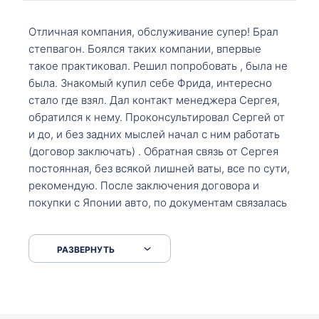
Отличная компания, обслуживание супер! Брал
степвагон. Боялся таких компании, впервые
такое практиковал. Решил попробовать , была не
была. Знакомый купил себе Фрида, интересно
стало где взял. Дал контакт менеджера Сергея,
обратился к нему. Проконсультировал Сергей от
и до, и без задних мыслей начал с ним работать
(договор заключать) . Обратная связь от Сергея
постоянная, без всякой лишней ваты, все по сути,
рекомендую. После заключения договора и
покупки с Японии авто, по документам связалась
со мной Мария, все подсказала, куда, что и как,
что заполнить, куда зайти, образцы и т.д. После
РАЗВЕРНУТЬ
приехал за авто. Меня тепло встретили Сергей с
Марией. Автомобиль забрал, все супер. Спасибо
вам большое. Буду еще обращаться.