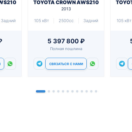
WS210
TOYOTA CROWN AWS210
TOYO
2013
Задний
105 кВт
2500cc
Задний
105 кВт
₽
5 397 800 ₽
Полная пошлина
И
СВЯЗАТЬСЯ С НАМИ