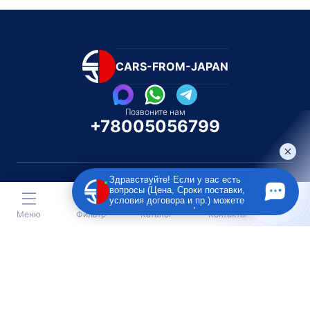
CARS-FROM-JAPAN
Позвоните нам
+78005056799
Здравствуйте! Если у вас есть
вопросы (Цена, Сроки поставки,
условия договора и пр.) можете
Каталог автомобилей
Каталог автомоби
задать их мне в чат!
Меню
Фильтр
Каталог
Контакты
Под полную пошлину
Распилом / Конструкторо
Toyota
Subaru
Toyota
Isu
Nissan
Suzuki
Nissan
Lex
Honda
Lexus
Honda
Me
Mazda
BMW
Mazda
BM