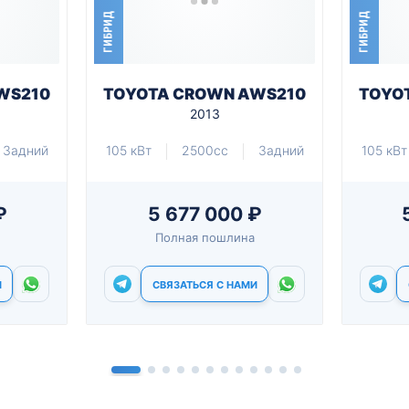
ГИБРИД
ГИБРИД
WS210
TOYOTA CROWN AWS210
TOYO
2013
Задний
105 кВт
2500cc
Задний
105 кВт
₽
5 677 000 ₽
Полная пошлина
И
СВЯЗАТЬСЯ С НАМИ