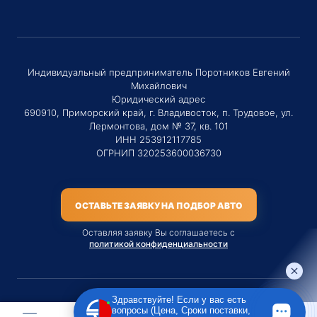
Индивидуальный предприниматель Поротников Евгений
Михайлович
Юридический адрес
690910, Приморский край, г. Владивосток, п. Трудовое, ул.
Лермонтова, дом № 37, кв. 101
ИНН 253912117785
ОГРНИП 320253600036730
ОСТАВЬТЕ ЗАЯВКУ НА ПОДБОР АВТО
Оставляя заявку Вы соглашаетесь с
политикой конфиденциальности
Здравствуйте! Если у вас есть
вопросы (Цена, Сроки поставки,
Материалы данного сайта являются публичной офертой