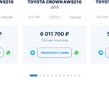
WS210
TOYOTA CROWN AWS210
TOYO
2015
Задний
105 кВт
2500cc
Задний
105 кВт
₽
6 011 700 ₽
Полная пошлина
И
СВЯЗАТЬСЯ С НАМИ