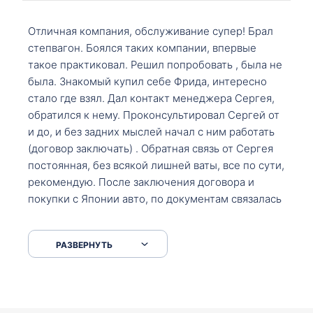
Отличная компания, обслуживание супер! Брал
степвагон. Боялся таких компании, впервые
такое практиковал. Решил попробовать , была не
была. Знакомый купил себе Фрида, интересно
стало где взял. Дал контакт менеджера Сергея,
обратился к нему. Проконсультировал Сергей от
и до, и без задних мыслей начал с ним работать
(договор заключать) . Обратная связь от Сергея
постоянная, без всякой лишней ваты, все по сути,
рекомендую. После заключения договора и
покупки с Японии авто, по документам связалась
со мной Мария, все подсказала, куда, что и как,
что заполнить, куда зайти, образцы и т.д. После
РАЗВЕРНУТЬ
приехал за авто. Меня тепло встретили Сергей с
Марией. Автомобиль забрал, все супер. Спасибо
вам большое. Буду еще обращаться.