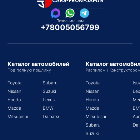
CARS-FROM-JAPAN
Позвоните нам
+78005056799
Каталог автомобилей
Каталог автомоби
Под полную пошлину
Распилом / Конструкторо
Toyota
Subaru
Toyota
Isu
Nissan
Suzuki
Nissan
Lex
Honda
Lexus
Honda
Me
Mazda
BMW
Mazda
BM
Mitsubishi
Daihatsu
Mitsubishi
Aud
Subaru
Dai
Suzuki