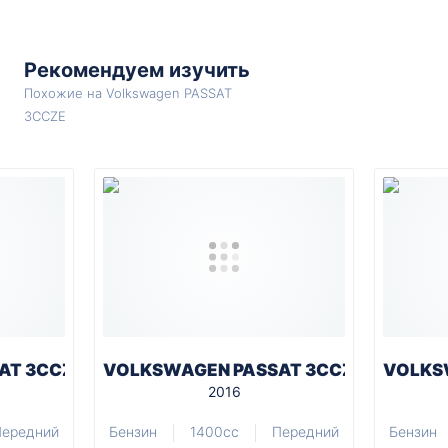
Рекомендуем изучить
Похожие на Volkswagen PASSAT
3CCZE
AT 3CCZE
VOLKSWAGEN PASSAT 3CCZE
VOLKS
2016
Передний
Бензин
1400cc
Передний
Бензин