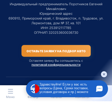
Индивидуальный предприниматель Поротников Евгений
Михайлович
Юридический адрес
690910, Приморский край, г. Владивосток, п. Трудовое, ул.
Лермонтова, дом № 37, кв. 101
ИНН 253912117785
ОГРНИП 320253600036730
ОСТАВЬТЕ ЗАЯВКУ НА ПОДБОР АВТО
Оставляя заявку Вы соглашаетесь с
политикой конфиденциальности
Здравствуйте! Если у вас есть
вопросы (Цена, Сроки поставки,
Материалы данного сайта являются публичной офертой
условия договора и пр.) можете
только на услугу сопровождения Агентом приобретения
задать их мне в чат!
Меню
Фильтр
Каталог
Контакты
транспортного средства Клиентом.
Во всех остальных случаях сайт носит исключительно