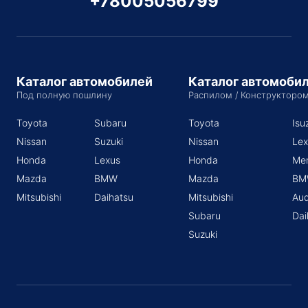
+78005056799
Каталог автомобилей
Каталог автомоби
Под полную пошлину
Распилом / Конструкторо
Toyota
Subaru
Toyota
Isu
Nissan
Suzuki
Nissan
Lex
Honda
Lexus
Honda
Me
Mazda
BMW
Mazda
BM
Mitsubishi
Daihatsu
Mitsubishi
Aud
Subaru
Dai
Suzuki