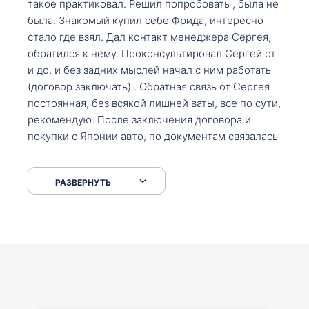
такое практиковал. Решил попробовать , была не
была. Знакомый купил себе Фрида, интересно
стало где взял. Дал контакт менеджера Сергея,
обратился к нему. Проконсультировал Сергей от
и до, и без задних мыслей начал с ним работать
(договор заключать) . Обратная связь от Сергея
постоянная, без всякой лишней ваты, все по сути,
рекомендую. После заключения договора и
покупки с Японии авто, по документам связалась
со мной Мария, все подсказала, куда, что и как,
что заполнить, куда зайти, образцы и т.д. После
РАЗВЕРНУТЬ
приехал за авто. Меня тепло встретили Сергей с
Марией. Автомобиль забрал, все супер. Спасибо
вам большое. Буду еще обращаться.