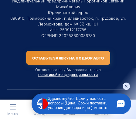
Индивидуальный предприниматель Поротников Евгений
Михайлович
Юридический адрес
690910, Приморский край, г. Владивосток, п. Трудовое, ул.
Лермонтова, дом № 37, кв. 101
ИНН 253912117785
ОГРНИП 320253600036730
ОСТАВЬТЕ ЗАЯВКУ НА ПОДБОР АВТО
Оставляя заявку Вы соглашаетесь с
политикой конфиденциальности
Здравствуйте! Если у вас есть
вопросы (Цена, Сроки поставки,
Материалы данного сайта являются публичной офертой
условия договора и пр.) можете
только на услугу сопровождения Агентом приобретения
задать их мне в чат!
Меню
Фильтр
Каталог
Контакты
транспортного средства Клиентом.
Во всех остальных случаях сайт носит исключительно
информационный характер.