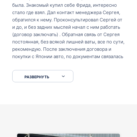
была. Знакомый купил себе Фрида, интересно
стало где взял. Дал контакт менеджера Сергея,
обратился к нему. Проконсультировал Сергей от
и до, и без задних мыслей начал с ним работать
(договор заключать) . Обратная связь от Сергея
постоянная, без всякой лишней ваты, все по сути,
рекомендую. После заключения договора и
покупки с Японии авто, по документам связалась
со мной Мария, все подсказала, куда, что и как,
что заполнить, куда зайти, образцы и т.д. После
РАЗВЕРНУТЬ
приехал за авто. Меня тепло встретили Сергей с
Марией. Автомобиль забрал, все супер. Спасибо
вам большое. Буду еще обращаться.