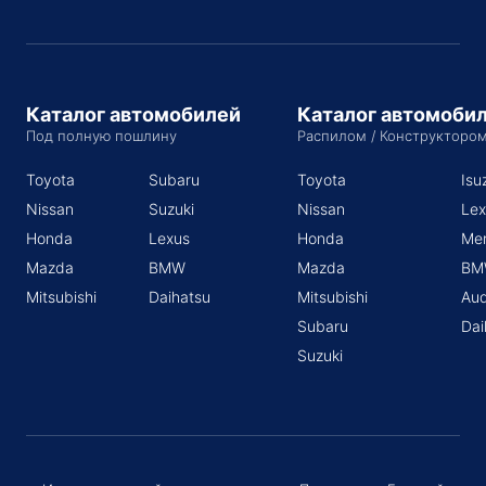
Каталог автомобилей
Каталог автомоби
Под полную пошлину
Распилом / Конструкторо
Toyota
Subaru
Toyota
Isu
Nissan
Suzuki
Nissan
Lex
Honda
Lexus
Honda
Me
Mazda
BMW
Mazda
BM
Mitsubishi
Daihatsu
Mitsubishi
Aud
Subaru
Dai
Suzuki