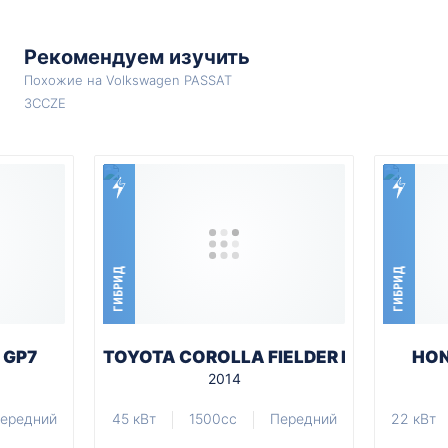
Рекомендуем изучить
Похожие на Volkswagen PASSAT
3CCZE
ГИБРИД
ГИБРИД
 GP7
TOYOTA COROLLA FIELDER NKE165G
HON
2014
ередний
45 кВт
1500cc
Передний
22 кВт