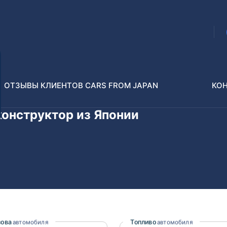
ОТЗЫВЫ КЛИЕНТОВ CARS FROM JAPAN
КО
конструктор из Японии
Распилы и конструкторы
В РАЗБОР БЕЗ ПТС
Toyota
Isuzu
enz
Nissan
Lexus
зова
Топливо
автомобиля
автомобиля