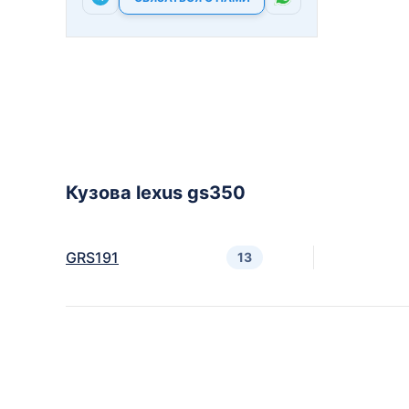
Кузова lexus gs350
GRS191
13