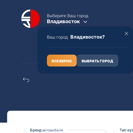
Выберите Ваш город
Владивосток
Владивосток?
Ваш город
КАТАЛОГ
О НАС
ВСЕ ВЕРНО
ВЫБРАТЬ ГОРОД
Lexus gs350 распил/
Полная пошлина
ЦЕЛЫЕ АВТО С ПТС
Toyota
Lexus
Nissan
Mercedes-B
Бренд
Тип ку
автомобиля