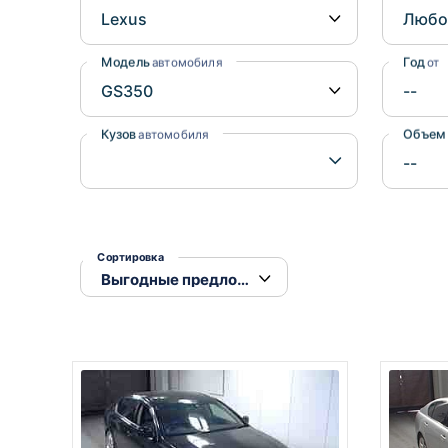
Honda
Daihatsu
Mazda
Tesla
Модель
Год
автомобиля
от
Suzuki
Mitsubishi
Кузов
Объем
автомобиля
Subaru
Сортировка