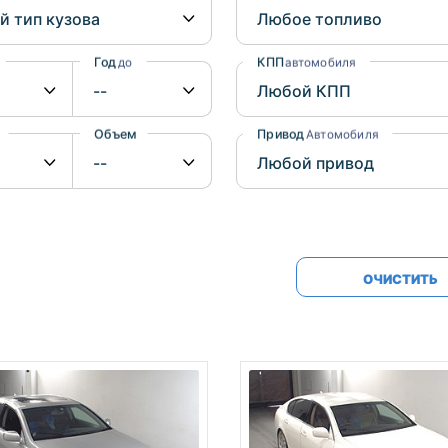
Honda
Mercedes-
Mazda
BMW
Год
КПП
до
автомобиля
Mitsubishi
Audi
Subaru
Daihatsu
Объем
Привод
от
до
Автомобиля
Suzuki
ОЧИСТИТЬ