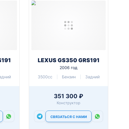
S191
LEXUS GS350 GRS191
2006 год
адний
3500cc
Бензин
Задний
351 300 ₽
Конструктор
СВЯЗАТЬСЯ С НАМИ