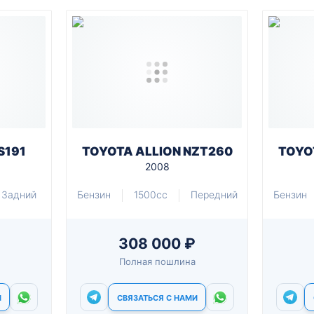
S191
TOYOTA ALLION NZT260
TOYO
2008
Задний
Бензин
1500cc
Передний
Бензин
308 000 ₽
Полная пошлина
И
СВЯЗАТЬСЯ С НАМИ