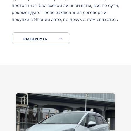
постоянная, без всякой лишней ваты, все по сути,
рекомендую. После заключения договора и
покупки с Японии авто, по документам связалась
со мной Мария, все подсказала, куда, что и как,
что заполнить, куда зайти, образцы и т.д. После
РАЗВЕРНУТЬ
приехал за авто. Меня тепло встретили Сергей с
Марией. Автомобиль забрал, все супер. Спасибо
вам большое. Буду еще обращаться.