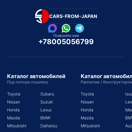
CARS-FROM-JAPAN
Позвоните нам
+78005056799
Каталог автомобилей
Каталог автомоби
Под полную пошлину
Распилом / Конструкторо
Toyota
Subaru
Toyota
Isu
Nissan
Suzuki
Nissan
Lex
Honda
Lexus
Honda
Me
Mazda
BMW
Mazda
BM
Mitsubishi
Daihatsu
Mitsubishi
Aud