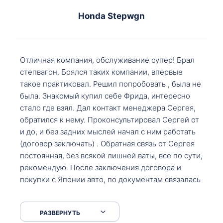
Honda Stepwgn
Отличная компания, обслуживание супер! Брал
степвагон. Боялся таких компании, впервые
такое практиковал. Решил попробовать , была не
была. Знакомый купил себе Фрида, интересно
стало где взял. Дал контакт менеджера Сергея,
обратился к нему. Проконсультировал Сергей от
и до, и без задних мыслей начал с ним работать
(договор заключать) . Обратная связь от Сергея
постоянная, без всякой лишней ваты, все по сути,
рекомендую. После заключения договора и
покупки с Японии авто, по документам связалась
со мной Мария, все подсказала, куда, что и как,
что заполнить, куда зайти, образцы и т.д. После
РАЗВЕРНУТЬ
приехал за авто. Меня тепло встретили Сергей с