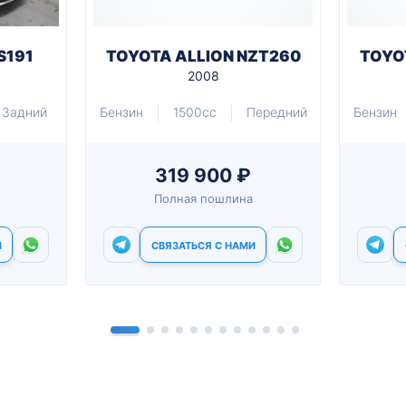
S191
TOYOTA ALLION NZT260
TOYO
2008
Задний
Бензин
1500cc
Передний
Бензин
319 900 ₽
Полная пошлина
И
СВЯЗАТЬСЯ С НАМИ