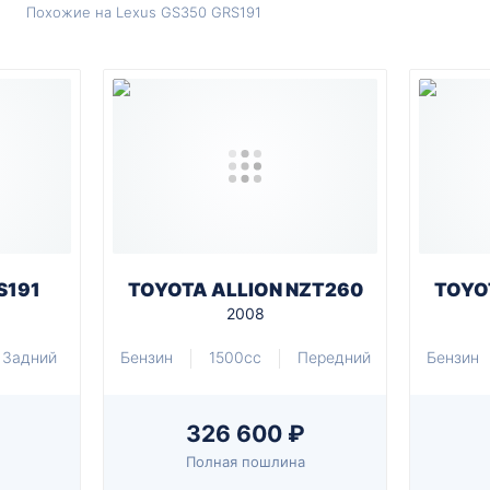
Похожие на Lexus GS350 GRS191
S191
TOYOTA ALLION NZT260
TOYO
2008
Задний
Бензин
1500cc
Передний
Бензин
326 600 ₽
Полная пошлина