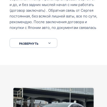
и до, и без задних мыслей начал с ним работать
(договор заключать) . Обратная связь от Сергея
постоянная, без всякой лишней ваты, все по сути,
рекомендую. После заключения договора и
покупки с Японии авто, по документам связалась
со мной Мария, все подсказала, куда, что и как,
что заполнить, куда зайти, образцы и т.д. После
РАЗВЕРНУТЬ
приехал за авто. Меня тепло встретили Сергей с
Марией. Автомобиль забрал, все супер. Спасибо
вам большое. Буду еще обращаться.