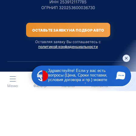
ИНН 253912117785
ОГРНИП 320253600036730
ОСТАВЬТЕ ЗАЯВКУ НА ПОДБОР АВТО
Оставляя заявку Вы соглашаетесь с
политикой конфиденциальности
Здравствуйте! Если у вас есть
вопросы (Цена, Сроки поставки,
Материалы данного сайта являются публичной офертой
условия договора и пр.) можете
только на услугу сопровождения Агентом приобретения
задать их мне в чат!
Меню
Фильтр
Каталог
Контакты
транспортного средства Клиентом.
Во всех остальных случаях сайт носит исключительно
информационный характер.
Creative Custom
Разработка сайта