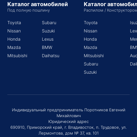
Каталог автомобилей
Каталог автомоби
Под полную пошлину
Распилом / Конструкторо
Toyota
Subaru
Toyota
Isu
Nissan
Suzuki
Nissan
Lex
Honda
Lexus
Honda
Me
Mazda
BMW
Mazda
BM
Mitsubishi
Daihatsu
Mitsubishi
Aud
Subaru
Dai
Suzuki
Индивидуальный предприниматель Поротников Евгений
Михайлович
Юридический адрес
690910, Приморский край, г. Владивосток, п. Трудовое, ул.
Лермонтова, дом № 37, кв. 101