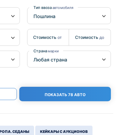
Benz
Mazda
Тип ввоза
автомобиля
Mitsubishi
Isuzu
Стоимость
Стоимость
от
до
Hino
Страна
марки
ПОКАЗАТЬ 78 АВТО
РОПА. СЕДАНЫ
КЕЙКАРЫ С АУКЦИОНОВ