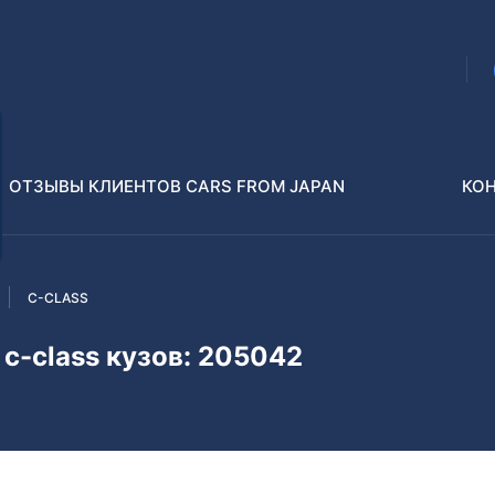
ОТЗЫВЫ КЛИЕНТОВ CARS FROM JAPAN
КО
C-CLASS
Распилы и конструкторы
В РАЗБОР БЕЗ ПТС
c-class кузов: 205042
Toyota
Isuzu
enz
Nissan
Lexus