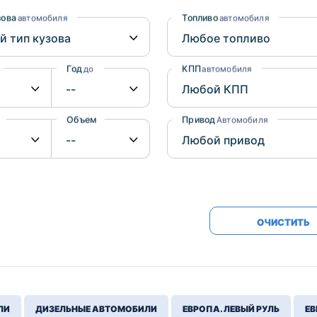
Honda
Mercedes-
зова
Топливо
автомобиля
автомобиля
Mazda
BMW
Mitsubishi
Audi
Год
КПП
до
автомобиля
Subaru
Daihatsu
Suzuki
Объем
Привод
от
до
Автомобиля
ОЧИСТИТЬ
ЛИ
ДИЗЕЛЬНЫЕ АВТОМОБИЛИ
ЕВРОПА. ЛЕВЫЙ РУЛЬ
ЕВ