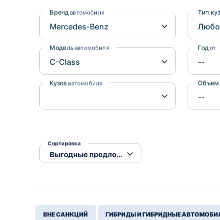
Honda
Daihatsu
Бренд
Тип ку
автомобиля
Mazda
Tesla
Suzuki
Модель
Год
автомобиля
от
Mitsubishi
Subaru
Кузов
Объем
автомобиля
Сортировка
ВНЕ САНКЦИЙ
ГИБРИДЫ И ГИБРИДНЫЕ АВТОМОБИ