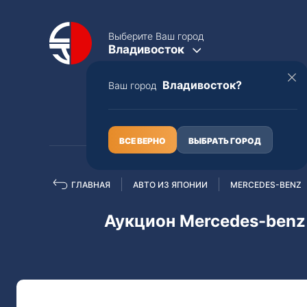
Выберите Ваш город
Владивосток
Владивосток?
Ваш город
КАТАЛОГ
О НАС
ВСЕ ВЕРНО
ВЫБРАТЬ ГОРОД
ГЛАВНАЯ
АВТО ИЗ ЯПОНИИ
MERCEDES-BENZ
Полная пошлина
ЦЕЛЫЕ АВТО С ПТС
Аукцион Mercedes-benz 
Toyota
Lexus
Nissan
Mercedes-B