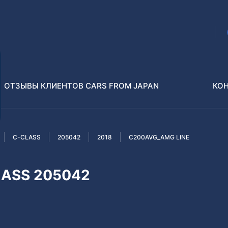
ОТЗЫВЫ КЛИЕНТОВ CARS FROM JAPAN
КО
C-CLASS
205042
2018
C200AVG_AMG LINE
Распилы и конструкторы
В РАЗБОР БЕЗ ПТС
LASS 205042
Toyota
Isuzu
enz
Nissan
Lexus