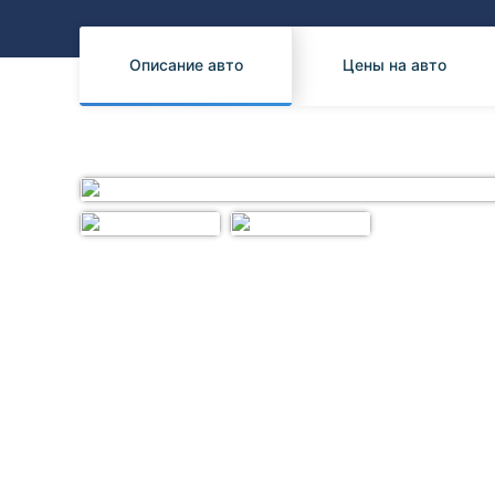
Honda
Daihatsu
Mazda
Tesla
Описание авто
Цены на авто
Suzuki
Mitsubishi
Subaru