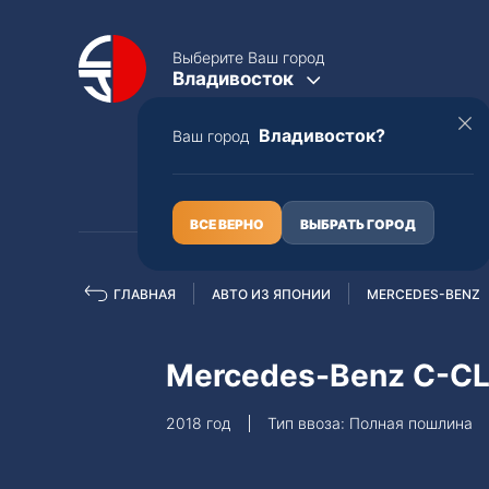
Выберите Ваш город
Владивосток
Владивосток?
Ваш город
КАТАЛОГ
О НАС
ВСЕ ВЕРНО
ВЫБРАТЬ ГОРОД
ГЛАВНАЯ
АВТО ИЗ ЯПОНИИ
MERCEDES-BENZ
Полная пошлина
ЦЕЛЫЕ АВТО С ПТС
Mercedes-Benz C-C
Toyota
Lexus
2018 год
Тип ввоза: Полная пошлина
Nissan
Mercedes-B