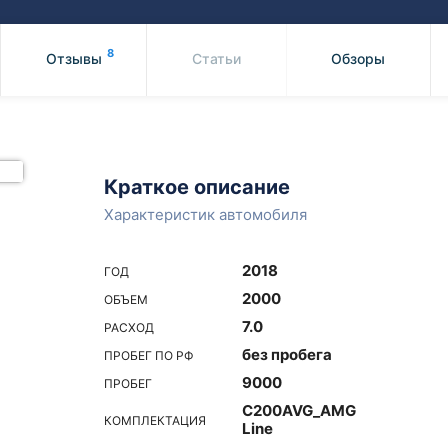
Honda
Mercedes-
Mazda
BMW
8
Отзывы
Статьи
Обзоры
Mitsubishi
Audi
Subaru
Daihatsu
Suzuki
Краткое описание
Характеристик автомобиля
2018
ГОД
2000
ОБЪЕМ
7.0
РАСХОД
без пробега
ПРОБЕГ ПО РФ
9000
ПРОБЕГ
C200AVG_AMG
КОМПЛЕКТАЦИЯ
Line