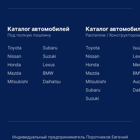
Каталог автомобилей
Каталог автомоби
Под полную пошлину
Распилом / Конструкторо
Toyota
Subaru
Toyota
Isu
Nissan
Suzuki
Nissan
Lex
Honda
Lexus
Honda
Me
Mazda
BMW
Mazda
BM
Mitsubishi
Daihatsu
Mitsubishi
Aud
Subaru
Dai
Suzuki
Индивидуальный предприниматель Поротников Евгений