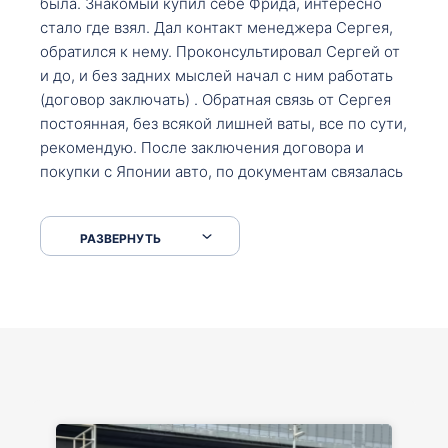
была. Знакомый купил себе Фрида, интересно
стало где взял. Дал контакт менеджера Сергея,
обратился к нему. Проконсультировал Сергей от
и до, и без задних мыслей начал с ним работать
(договор заключать) . Обратная связь от Сергея
постоянная, без всякой лишней ваты, все по сути,
рекомендую. После заключения договора и
покупки с Японии авто, по документам связалась
со мной Мария, все подсказала, куда, что и как,
что заполнить, куда зайти, образцы и т.д. После
РАЗВЕРНУТЬ
приехал за авто. Меня тепло встретили Сергей с
Марией. Автомобиль забрал, все супер. Спасибо
вам большое. Буду еще обращаться.