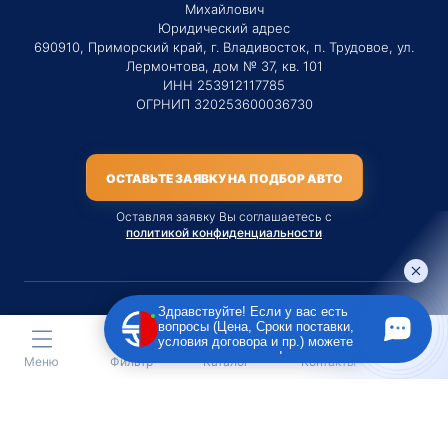
Михайлович
Юридический адрес
690910, Приморский край, г. Владивосток, п. Трудовое, ул.
Лермонтова, дом № 37, кв. 101
ИНН 253912117785
ОГРНИП 320253600036730
ОСТАВЬТЕ ЗАЯВКУ НА ПОДБОР АВТО
Оставляя заявку Вы соглашаетесь с
политикой конфиденциальности
Здравствуйте! Если у вас есть
вопросы (Цена, Сроки поставки,
Материалы данного сайта являются публичной офертой
условия договора и пр.) можете
только на услугу сопровождения Агентом приобретения
задать их мне в чат!
Меню
Фильтр
Каталог
Контакты
транспортного средства Клиентом.
Во всех остальных случаях сайт носит исключительно
информационный характер.