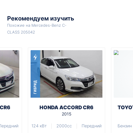
Рекомендуем изучить
Похожие на Mercedes-Benz C-
CLASS 205042
ГИБРИД
 CR6
HONDA ACCORD CR6
TOYO
2015
Передний
124 кВт
2000cc
Передний
Бензин