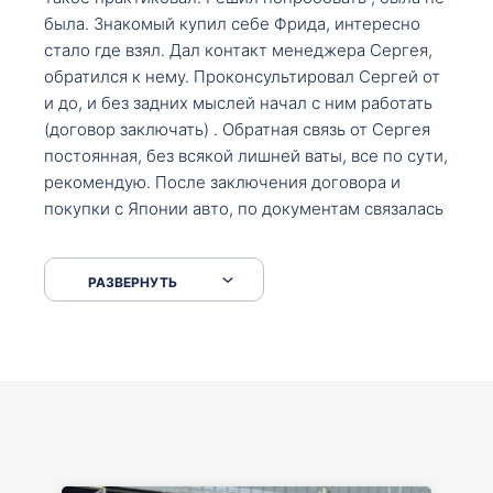
была. Знакомый купил себе Фрида, интересно
стало где взял. Дал контакт менеджера Сергея,
обратился к нему. Проконсультировал Сергей от
и до, и без задних мыслей начал с ним работать
(договор заключать) . Обратная связь от Сергея
постоянная, без всякой лишней ваты, все по сути,
рекомендую. После заключения договора и
покупки с Японии авто, по документам связалась
со мной Мария, все подсказала, куда, что и как,
что заполнить, куда зайти, образцы и т.д. После
РАЗВЕРНУТЬ
приехал за авто. Меня тепло встретили Сергей с
Марией. Автомобиль забрал, все супер. Спасибо
вам большое. Буду еще обращаться.