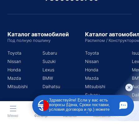
Каталог автомобилей
Каталог автомоби
Под полную пошлину
Распилом / Конструкторо
Toyota
Subaru
Toyota
Isu
Nissan
Suzuki
Nissan
Lex
Honda
Lexus
Honda
Me
Mazda
BMW
Mazda
BM
Mitsubishi
Daihatsu
Mitsubishi
Aud
Subaru
Dai
Здравствуйте! Если у вас есть
Suzuki
вопросы (Цена, Сроки поставки,
условия договора и пр.) можете
задать их мне в чат!
Меню
Фильтр
Каталог
Контакты