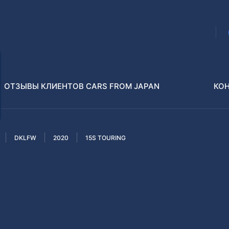
ОТЗЫВЫ КЛИЕНТОВ CARS FROM JAPAN
КО
DKLFW
2020
15S TOURING
Распилы и конструкторы
В РАЗБОР БЕЗ ПТС
Toyota
Isuzu
enz
Nissan
Lexus