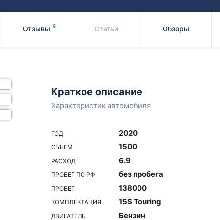
Honda
Mercedes-
Mazda
BMW
8
Отзывы
Статьи
Обзоры
Mitsubishi
Audi
Subaru
Daihatsu
Suzuki
Краткое описание
Характеристик автомобиля
2020
ГОД
1500
ОБЪЕМ
6.9
РАСХОД
без пробега
ПРОБЕГ ПО РФ
138000
ПРОБЕГ
15S Touring
КОМПЛЕКТАЦИЯ
Бензин
ДВИГАТЕЛЬ