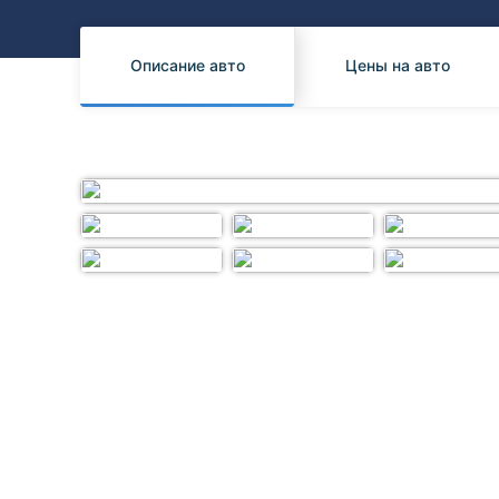
Honda
Daihatsu
Mazda
Tesla
Описание авто
Цены на авто
Suzuki
Mitsubishi
Subaru