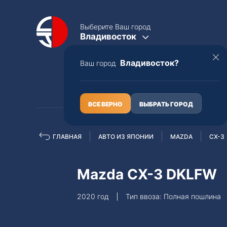
Выберите Ваш город
Владивосток
Владивосток?
Ваш город
КАТАЛОГ
О НАС
ВСЕ ВЕРНО
ВЫБРАТЬ ГОРОД
ГЛАВНАЯ
АВТО ИЗ ЯПОНИИ
MAZDA
CX-3
Полная пошлина
ЦЕЛЫЕ АВТО С ПТС
Mazda CX-3 DKLFW
Toyota
Lexus
2020 год
Тип ввоза: Полная пошлина
Nissan
Mercedes-B