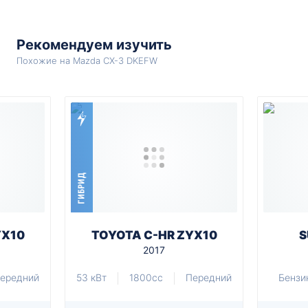
Рекомендуем изучить
Похожие на Mazda CX-3 DKEFW
ГИБРИД
YX10
TOYOTA C-HR ZYX10
S
2017
ередний
53 кВт
1800cc
Передний
Бензи