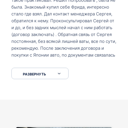
такое практиковал. Решил попробовать , была не
была. Знакомый купил себе Фрида, интересно
стало где взял. Дал контакт менеджера Сергея,
обратился к нему. Проконсультировал Сергей от
и до, и без задних мыслей начал с ним работать
(договор заключать) . Обратная связь от Сергея
постоянная, без всякой лишней ваты, все по сути,
рекомендую. После заключения договора и
покупки с Японии авто, по документам связалась
со мной Мария, все подсказала, куда, что и как,
что заполнить, куда зайти, образцы и т.д. После
РАЗВЕРНУТЬ
приехал за авто. Меня тепло встретили Сергей с
Марией. Автомобиль забрал, все супер. Спасибо
вам большое. Буду еще обращаться.