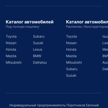
Каталог автомобилей
Каталог автомоби
Под полную пошлину
Распилом / Конструкторо
Toyota
Subaru
Toyota
Isu
Nissan
Suzuki
Nissan
Lex
Honda
Lexus
Honda
Me
Mazda
BMW
Mazda
BM
Mitsubishi
Daihatsu
Mitsubishi
Aud
Subaru
Dai
Suzuki
Индивидуальный предприниматель Поротников Евгений