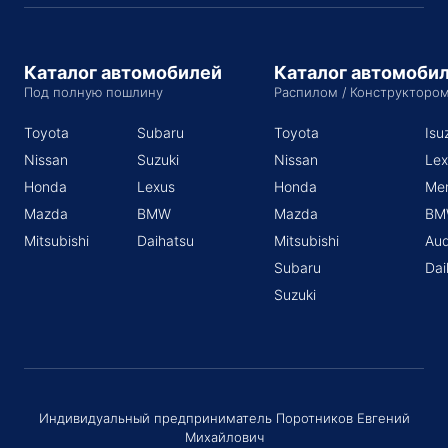
Каталог автомобилей
Каталог автомоби
Под полную пошлину
Распилом / Конструкторо
Toyota
Subaru
Toyota
Isu
Nissan
Suzuki
Nissan
Lex
Honda
Lexus
Honda
Me
Mazda
BMW
Mazda
BM
Mitsubishi
Daihatsu
Mitsubishi
Aud
Subaru
Dai
Suzuki
Индивидуальный предприниматель Поротников Евгений
Михайлович