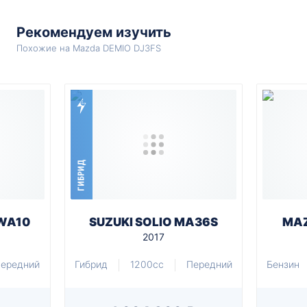
Рекомендуем изучить
Похожие на Mazda DEMIO DJ3FS
ГИБРИД
WA10
SUZUKI SOLIO MA36S
MAZ
2017
ередний
Гибрид
1200cc
Передний
Бензин