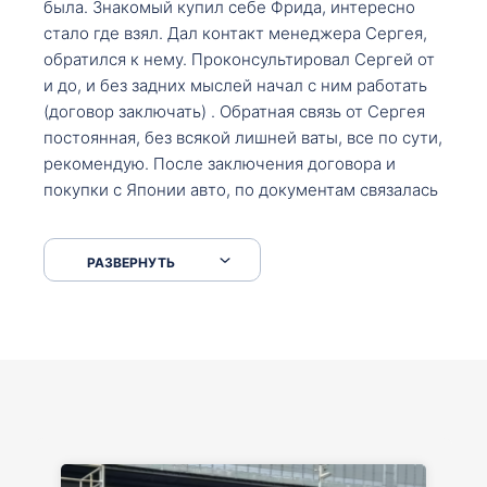
была. Знакомый купил себе Фрида, интересно
стало где взял. Дал контакт менеджера Сергея,
обратился к нему. Проконсультировал Сергей от
и до, и без задних мыслей начал с ним работать
(договор заключать) . Обратная связь от Сергея
постоянная, без всякой лишней ваты, все по сути,
рекомендую. После заключения договора и
покупки с Японии авто, по документам связалась
со мной Мария, все подсказала, куда, что и как,
что заполнить, куда зайти, образцы и т.д. После
РАЗВЕРНУТЬ
приехал за авто. Меня тепло встретили Сергей с
Марией. Автомобиль забрал, все супер. Спасибо
вам большое. Буду еще обращаться.