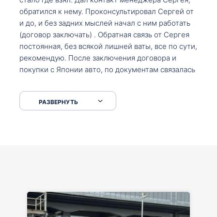
обратился к нему. Проконсультировал Сергей от
и до, и без задних мыслей начал с ним работать
(договор заключать) . Обратная связь от Сергея
постоянная, без всякой лишней ваты, все по сути,
рекомендую. После заключения договора и
покупки с Японии авто, по документам связалась
со мной Мария, все подсказала, куда, что и как,
что заполнить, куда зайти, образцы и т.д. После
РАЗВЕРНУТЬ
приехал за авто. Меня тепло встретили Сергей с
Марией. Автомобиль забрал, все супер. Спасибо
вам большое. Буду еще обращаться.