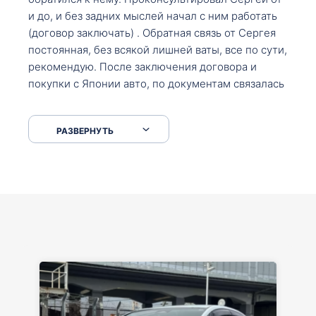
и до, и без задних мыслей начал с ним работать
(договор заключать) . Обратная связь от Сергея
постоянная, без всякой лишней ваты, все по сути,
рекомендую. После заключения договора и
покупки с Японии авто, по документам связалась
со мной Мария, все подсказала, куда, что и как,
что заполнить, куда зайти, образцы и т.д. После
РАЗВЕРНУТЬ
приехал за авто. Меня тепло встретили Сергей с
Марией. Автомобиль забрал, все супер. Спасибо
вам большое. Буду еще обращаться.