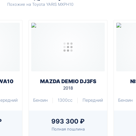
Похожие на Toyota YARIS MXPH10
WA10
MAZDA DEMIO DJ3FS
N
2018
ередний
Бензин
1300cc
Передний
Бензин
₽
993 300 ₽
Полная пошлина