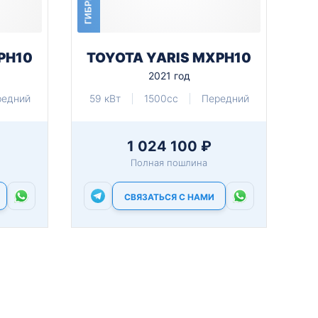
ГИБРИД
PH10
TOYOTA YARIS MXPH10
2021 год
редний
59 кВт
1500cc
Передний
1 024 100 ₽
Полная пошлина
СВЯЗАТЬСЯ С НАМИ