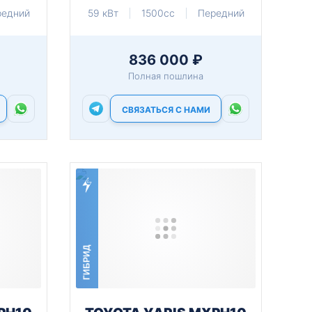
редний
59 кВт
1500cc
Передний
836 000 ₽
Полная пошлина
СВЯЗАТЬСЯ С НАМИ
ГИБРИД