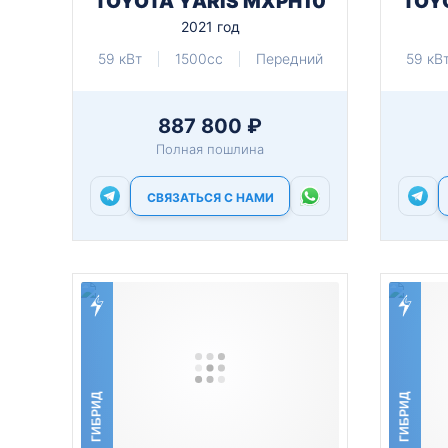
TOYOTA YARIS MXPH10
TOY
2021 год
59 кВт
1500cc
Передний
59 кВ
887 800 ₽
Полная пошлина
СВЯЗАТЬСЯ С НАМИ
ГИБРИД
ГИБРИД