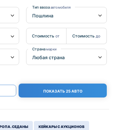
Benz
Mazda
Тип ввоза
автомобиля
Mitsubishi
Isuzu
Стоимость
Стоимость
от
до
Hino
Страна
марки
ПОКАЗАТЬ 25 АВТО
РОПА. СЕДАНЫ
КЕЙКАРЫ С АУКЦИОНОВ