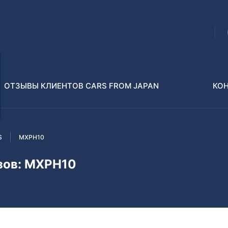
ОТЗЫВЫ КЛИЕНТОВ CARS FROM JAPAN
КО
S
MXPH10
Распилы и конструкторы
В РАЗБОР БЕЗ ПТС
узов: MXPH10
Toyota
Isuzu
enz
Nissan
Lexus