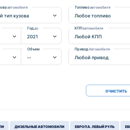
Honda
Mercedes-
зова
Топливо
автомобиля
автомобиля
Mazda
BMW
Mitsubishi
Audi
Год
КПП
до
автомобиля
Subaru
Daihatsu
Suzuki
Объем
Привод
от
до
Автомобиля
ОЧИСТИТЬ
ЛИ
ДИЗЕЛЬНЫЕ АВТОМОБИЛИ
ЕВРОПА. ЛЕВЫЙ РУЛЬ
ЕВ