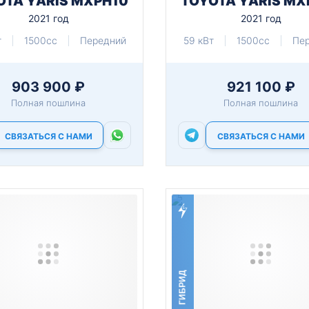
OTA YARIS MXPH10
TOYOTA YARIS MX
2021 год
2021 год
т
1500cc
Передний
59 кВт
1500cc
Пе
903 900 ₽
921 100 ₽
Полная пошлина
Полная пошлина
СВЯЗАТЬСЯ С НАМИ
СВЯЗАТЬСЯ С НАМИ
ГИБРИД