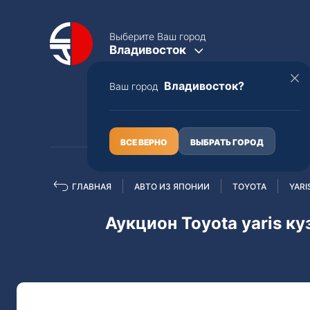
Выберите Ваш город
Владивосток
Владивосток?
Ваш город
КАТАЛОГ
О НАС
ВСЕ ВЕРНО
ВЫБРАТЬ ГОРОД
ГЛАВНАЯ
АВТО ИЗ ЯПОНИИ
TOYOTA
YARI
Полная пошлина
ЦЕЛЫЕ АВТО С ПТС
Аукцион Toyota yaris к
Toyota
Lexus
Nissan
Mercedes-B