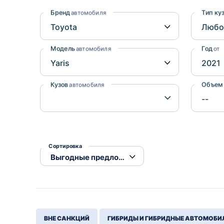
Honda
Daihatsu
Бренд
Тип ку
автомобиля
Mazda
Tesla
Suzuki
Модель
Год
автомобиля
от
Mitsubishi
Subaru
Кузов
Объем
автомобиля
Сортировка
ВНЕ САНКЦИЙ
ГИБРИДЫ И ГИБРИДНЫЕ АВТОМОБИ