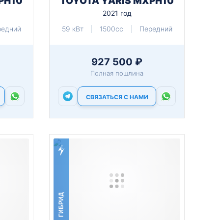
PH10
TOYOTA YARIS MXPH10
2021 год
редний
59 кВт
1500cc
Передний
927 500 ₽
Полная пошлина
СВЯЗАТЬСЯ С НАМИ
ГИБРИД