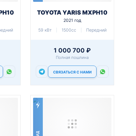
PH10
TOYOTA YARIS MXPH10
2021 год
редний
59 кВт
1500cc
Передний
1 000 700 ₽
Полная пошлина
СВЯЗАТЬСЯ С НАМИ