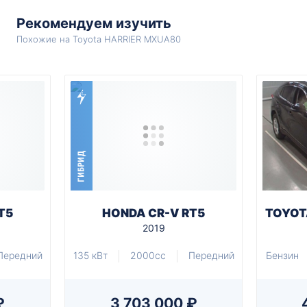
Рекомендуем изучить
Похожие на Toyota HARRIER MXUA80
ГИБРИД
T5
HONDA CR-V RT5
TOYOT
2019
Передний
135 кВт
2000cc
Передний
Бензин
₽
3 703 000 ₽