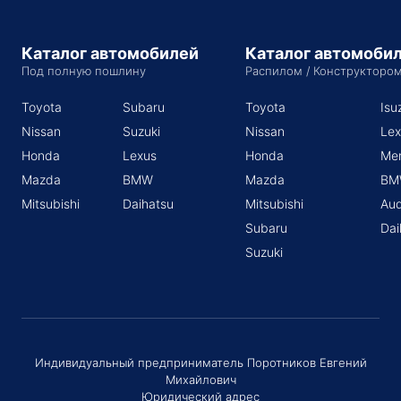
Каталог автомобилей
Каталог автомоби
Под полную пошлину
Распилом / Конструкторо
Toyota
Subaru
Toyota
Isu
Nissan
Suzuki
Nissan
Lex
Honda
Lexus
Honda
Me
Mazda
BMW
Mazda
BM
Mitsubishi
Daihatsu
Mitsubishi
Aud
Subaru
Dai
Suzuki
Индивидуальный предприниматель Поротников Евгений
Михайлович
Юридический адрес