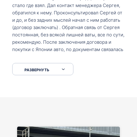
стало где взял. Дал контакт менеджера Сергея,
обратился к нему. Проконсультировал Сергей от
и до, и без задних мыслей начал с ним работать
(договор заключать) . Обратная связь от Сергея
постоянная, без всякой лишней ваты, все по сути,
рекомендую. После заключения договора и
покупки с Японии авто, по документам связалась
со мной Мария, все подсказала, куда, что и как,
что заполнить, куда зайти, образцы и т.д. После
РАЗВЕРНУТЬ
приехал за авто. Меня тепло встретили Сергей с
Марией. Автомобиль забрал, все супер. Спасибо
вам большое. Буду еще обращаться.