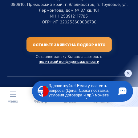
690910, Приморский край, г. Владивосток, п. Трудовое, ул.
Лермонтова, дом № 37, кв. 101
ИНН 253912117785
ОГРНИП 320253600036730
ОСТАВЬТЕ ЗАЯВКУ НА ПОДБОР АВТО
Оставляя заявку Вы соглашаетесь с
политикой конфиденциальности
Здравствуйте! Если у вас есть
вопросы (Цена, Сроки поставки,
Материалы данного сайта являются публичной офертой
условия договора и пр.) можете
только на услугу сопровождения Агентом приобретения
задать их мне в чат!
Меню
Фильтр
Каталог
Контакты
транспортного средства Клиентом.
Во всех остальных случаях сайт носит исключительно
информационный характер.