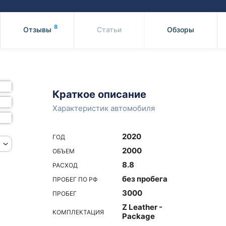
Honda
Mercedes-
Mazda
BMW
8
Отзывы
Статьи
Обзоры
Mitsubishi
Audi
Subaru
Daihatsu
Suzuki
Краткое описание
Характеристик автомобиля
2020
ГОД
2000
ОБЪЕМ
8.8
РАСХОД
без пробега
ПРОБЕГ ПО РФ
3000
ПРОБЕГ
Z Leather -
КОМПЛЕКТАЦИЯ
Package