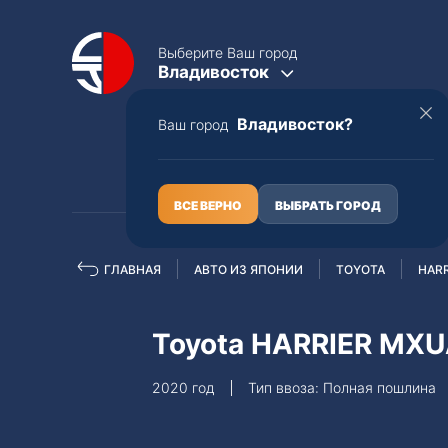
Выберите Ваш город
Владивосток
Владивосток?
Ваш город
КАТАЛОГ
О НАС
ВСЕ ВЕРНО
ВЫБРАТЬ ГОРОД
ГЛАВНАЯ
АВТО ИЗ ЯПОНИИ
TOYOTA
HARR
Полная пошлина
ЦЕЛЫЕ АВТО С ПТС
Toyota HARRIER MX
Toyota
Lexus
2020 год
Тип ввоза: Полная пошлина
Nissan
Mercedes-B