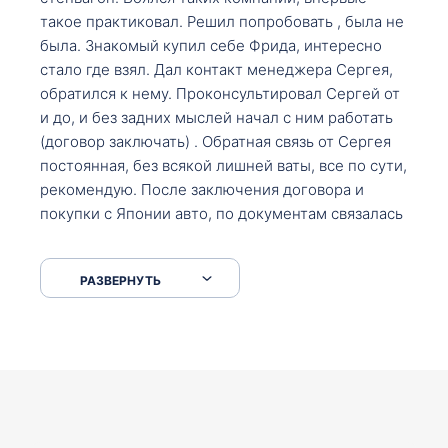
такое практиковал. Решил попробовать , была не
была. Знакомый купил себе Фрида, интересно
стало где взял. Дал контакт менеджера Сергея,
обратился к нему. Проконсультировал Сергей от
и до, и без задних мыслей начал с ним работать
(договор заключать) . Обратная связь от Сергея
постоянная, без всякой лишней ваты, все по сути,
рекомендую. После заключения договора и
покупки с Японии авто, по документам связалась
со мной Мария, все подсказала, куда, что и как,
что заполнить, куда зайти, образцы и т.д. После
РАЗВЕРНУТЬ
приехал за авто. Меня тепло встретили Сергей с
Марией. Автомобиль забрал, все супер. Спасибо
вам большое. Буду еще обращаться.