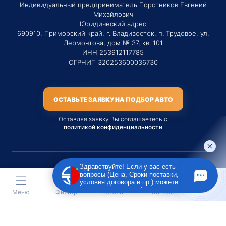
Индивидуальный предприниматель Поротников Евгений
Михайлович
Юридический адрес
690910, Приморский край, г. Владивосток, п. Трудовое, ул.
Лермонтова, дом № 37, кв. 101
ИНН 253912117785
ОГРНИП 320253600036730
ОСТАВЬТЕ ЗАЯВКУ НА ПОДБОР АВТО
Оставляя заявку Вы соглашаетесь с
политикой конфиденциальности
Здравствуйте! Если у вас есть
вопросы (Цена, Сроки поставки,
Материалы данного сайта являются публичной офертой
условия договора и пр.) можете
только на услугу сопровождения Агентом приобретения
задать их мне в чат!
Меню
Фильтр
Каталог
Контакты
транспортного средства Клиентом.
Во всех остальных случаях сайт носит исключительно
информационный характер.