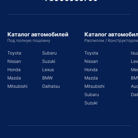
Каталог автомобилей
Каталог автомоби
Под полную пошлину
Распилом / Конструкторо
Toyota
Subaru
Toyota
Isu
Nissan
Suzuki
Nissan
Lex
Honda
Lexus
Honda
Me
Mazda
BMW
Mazda
BM
Mitsubishi
Daihatsu
Mitsubishi
Aud
Subaru
Dai
Suzuki