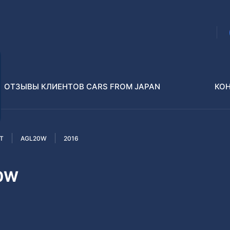
ОТЗЫВЫ КЛИЕНТОВ CARS FROM JAPAN
КО
T
AGL20W
2016
Распилы и конструкторы
В РАЗБОР БЕЗ ПТС
20W
Toyota
Isuzu
enz
Nissan
Lexus