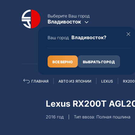
Выберите Ваш город
Владивосток
Владивосток?
Ваш город
КАТАЛОГ
О НАС
ВСЕ ВЕРНО
ВЫБРАТЬ ГОРОД
ГЛАВНАЯ
АВТО ИЗ ЯПОНИИ
LEXUS
RX200
Полная пошлина
ЦЕЛЫЕ АВТО С ПТС
Lexus RX200T AGL
Toyota
Lexus
2016 год
Тип ввоза: Полная пошлина
Nissan
Mercedes-B