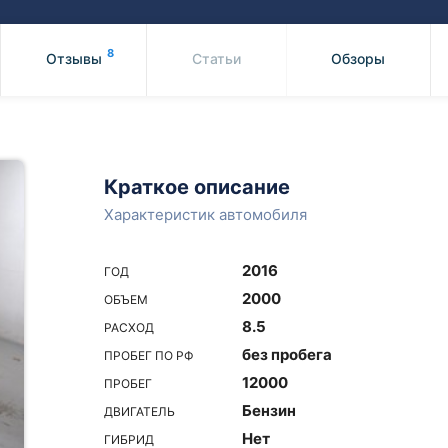
Honda
Mercedes-
Mazda
BMW
8
Отзывы
Статьи
Обзоры
Mitsubishi
Audi
Subaru
Daihatsu
Suzuki
Краткое описание
Характеристик автомобиля
2016
ГОД
2000
ОБЪЕМ
8.5
РАСХОД
без пробега
ПРОБЕГ ПО РФ
12000
ПРОБЕГ
Бензин
ДВИГАТЕЛЬ
Нет
ГИБРИД