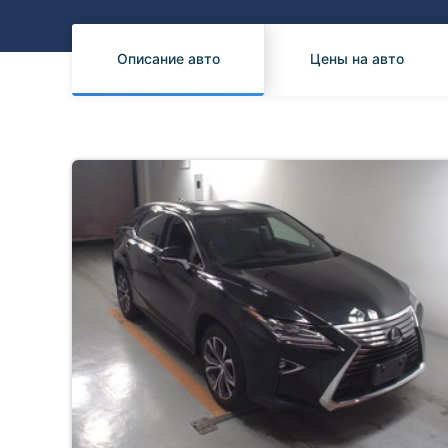
Honda
Daihatsu
Mazda
Tesla
Описание авто
Цены на авто
Suzuki
Mitsubishi
Subaru