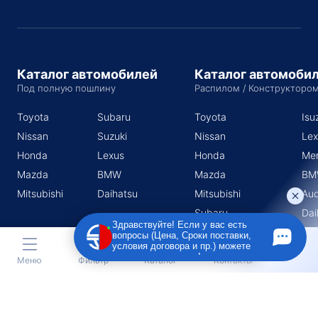
Каталог автомобилей
Каталог автомоби
Под полную пошлину
Распилом / Конструкторо
Toyota
Subaru
Toyota
Isu
Nissan
Suzuki
Nissan
Lex
Honda
Lexus
Honda
Me
Mazda
BMW
Mazda
BM
Mitsubishi
Daihatsu
Mitsubishi
Aud
Subaru
Dai
Здравствуйте! Если у вас есть
Suzuki
вопросы (Цена, Сроки поставки,
условия договора и пр.) можете
задать их мне в чат!
Меню
Фильтр
Каталог
Контакты