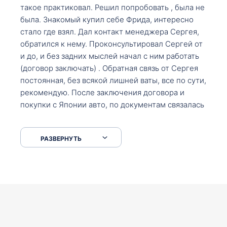
такое практиковал. Решил попробовать , была не
была. Знакомый купил себе Фрида, интересно
стало где взял. Дал контакт менеджера Сергея,
обратился к нему. Проконсультировал Сергей от
и до, и без задних мыслей начал с ним работать
(договор заключать) . Обратная связь от Сергея
постоянная, без всякой лишней ваты, все по сути,
рекомендую. После заключения договора и
покупки с Японии авто, по документам связалась
со мной Мария, все подсказала, куда, что и как,
что заполнить, куда зайти, образцы и т.д. После
РАЗВЕРНУТЬ
приехал за авто. Меня тепло встретили Сергей с
Марией. Автомобиль забрал, все супер. Спасибо
вам большое. Буду еще обращаться.