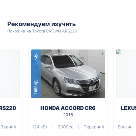
Рекомендуем изучить
Похожие на Toyota CROWN ARS220
ГИБРИД
RS220
HONDA ACCORD CR6
LEXU
2015
Задний
124 кВт
2000cc
Передний
Бензин