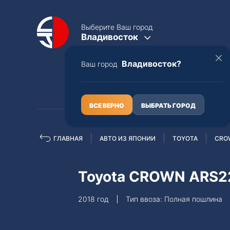
Выберите Ваш город
Владивосток
Владивосток?
Ваш город
КАТАЛОГ
О НАС
ВСЕ ВЕРНО
ВЫБРАТЬ ГОРОД
ГЛАВНАЯ
АВТО ИЗ ЯПОНИИ
TOYOTA
CRO
Полная пошлина
ЦЕЛЫЕ АВТО С ПТС
Toyota CROWN ARS2
Toyota
Lexus
2018 год
Тип ввоза: Полная пошлина
Nissan
Mercedes-B