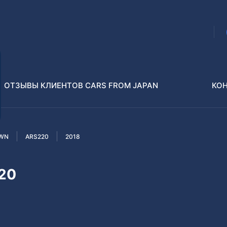
ОТЗЫВЫ КЛИЕНТОВ CARS FROM JAPAN
КО
WN
ARS220
2018
Распилы и конструкторы
В РАЗБОР БЕЗ ПТС
20
Toyota
Isuzu
enz
Nissan
Lexus