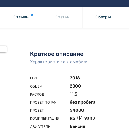
Honda
Mercedes-
Mazda
BMW
8
Отзывы
Статьи
Обзоры
Mitsubishi
Audi
Subaru
Daihatsu
Suzuki
Краткое описание
Характеристик автомобиля
2018
ГОД
2000
ОБЪЕМ
11.5
РАСХОД
без пробега
ПРОБЕГ ПО РФ
54000
ПРОБЕГ
RS ｱﾄﾞ Van ｽ
КОМПЛЕКТАЦИЯ
Бензин
ДВИГАТЕЛЬ