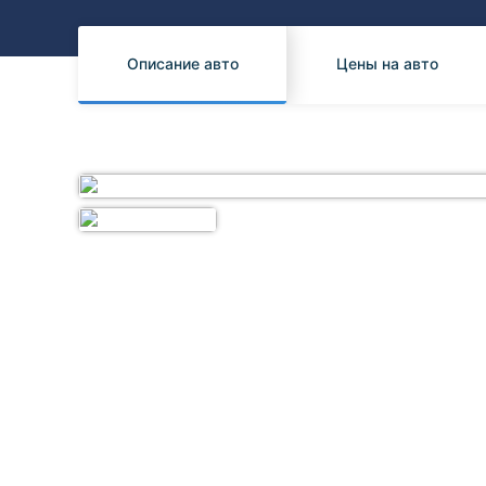
Honda
Daihatsu
Mazda
Tesla
Описание авто
Цены на авто
Suzuki
Mitsubishi
Subaru