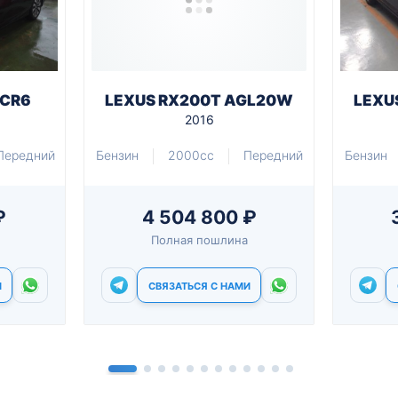
 CR6
LEXUS RX200T AGL20W
LEXU
2016
Передний
Бензин
2000cc
Передний
Бензин
₽
4 504 800 ₽
Полная пошлина
И
СВЯЗАТЬСЯ С НАМИ