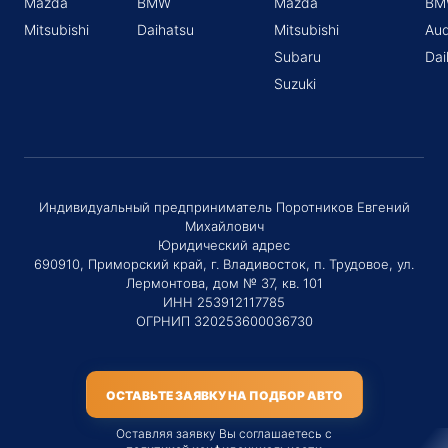
Mazda
BMW
Mazda
BM
Mitsubishi
Daihatsu
Mitsubishi
Aud
Subaru
Dai
Suzuki
Индивидуальный предприниматель Поротников Евгений
Михайлович
Юридический адрес
690910, Приморский край, г. Владивосток, п. Трудовое, ул.
Лермонтова, дом № 37, кв. 101
ИНН 253912117785
ОГРНИП 320253600036730
ОСТАВЬТЕ ЗАЯВКУ НА ПОДБОР АВТО
Оставляя заявку Вы соглашаетесь с