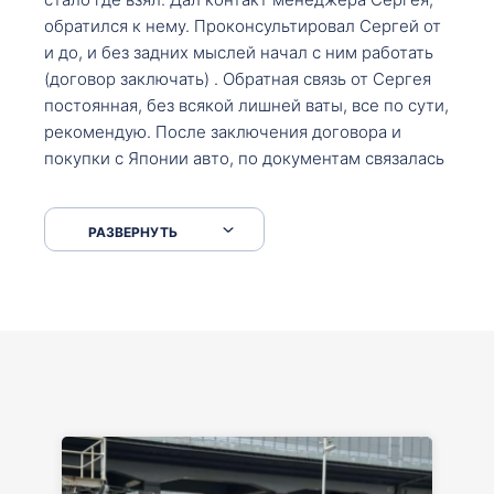
обратился к нему. Проконсультировал Сергей от
и до, и без задних мыслей начал с ним работать
(договор заключать) . Обратная связь от Сергея
постоянная, без всякой лишней ваты, все по сути,
рекомендую. После заключения договора и
покупки с Японии авто, по документам связалась
со мной Мария, все подсказала, куда, что и как,
что заполнить, куда зайти, образцы и т.д. После
РАЗВЕРНУТЬ
приехал за авто. Меня тепло встретили Сергей с
Марией. Автомобиль забрал, все супер. Спасибо
вам большое. Буду еще обращаться.