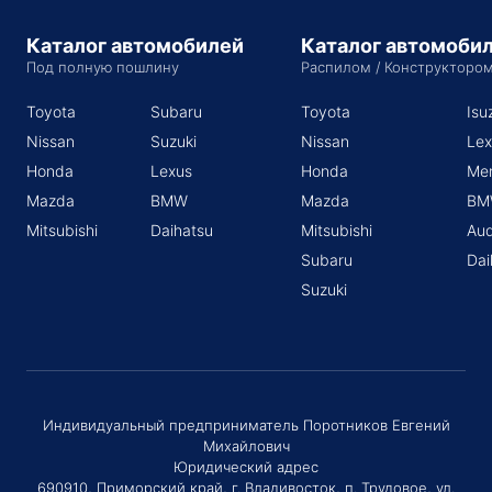
Каталог автомобилей
Каталог автомоби
Под полную пошлину
Распилом / Конструкторо
Toyota
Subaru
Toyota
Isu
Nissan
Suzuki
Nissan
Lex
Honda
Lexus
Honda
Me
Mazda
BMW
Mazda
BM
Mitsubishi
Daihatsu
Mitsubishi
Aud
Subaru
Dai
Suzuki
Индивидуальный предприниматель Поротников Евгений
Михайлович
Юридический адрес
690910, Приморский край, г. Владивосток, п. Трудовое, ул.