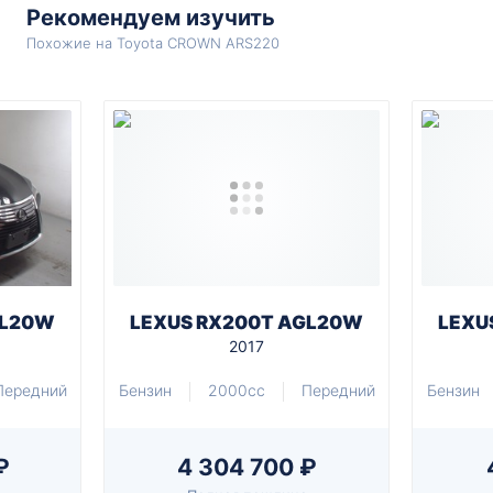
Рекомендуем изучить
Похожие на Toyota CROWN ARS220
GL20W
LEXUS RX200T AGL20W
LEXU
2017
Передний
Бензин
2000cc
Передний
Бензин
₽
4 304 700 ₽