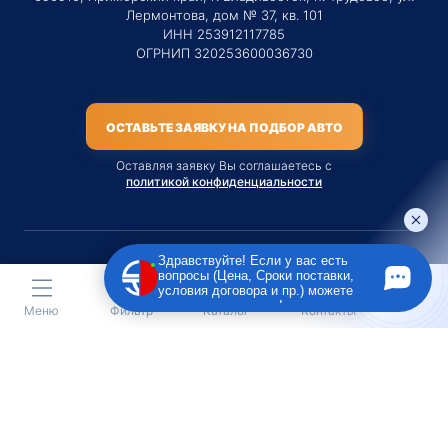
Лермонтова, дом № 37, кв. 101
ИНН 253912117785
ОГРНИП 320253600036730
ОСТАВЬТЕ ЗАЯВКУ НА ПОДБОР АВТО
Оставляя заявку Вы соглашаетесь с
политикой конфиденциальности
Здравствуйте! Если у вас есть
вопросы (Цена, Сроки поставки,
Материалы данного сайта являются публичной офертой
условия договора и пр.) можете
только на услугу сопровождения Агентом приобретения
задать их мне в чат!
Меню
Фильтр
Каталог
Контакты
транспортного средства Клиентом.
Во всех остальных случаях сайт носит исключительно
информационный характер.