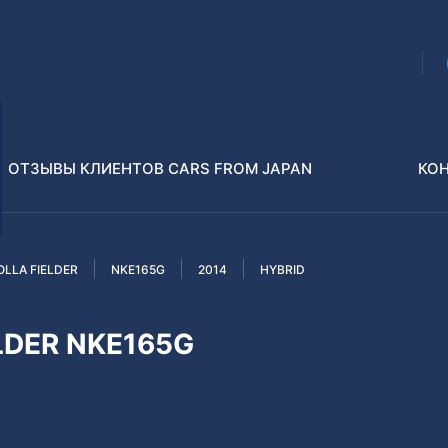
ОТЗЫВЫ КЛИЕНТОВ CARS FROM JAPAN
КО
LLA FIELDER
NKE165G
2014
HYBRID
Распилы и конструкторы
В РАЗБОР БЕЗ ПТС
LDER NKE165G
Toyota
Isuzu
enz
Nissan
Lexus