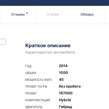
Honda
Mercedes-
Mazda
BMW
8
Отзывы
Статьи
Обзоры
Mitsubishi
Audi
Subaru
Daihatsu
Suzuki
Краткое описание
Характеристик автомобиля
2014
ГОД
1500
ОБЪЕМ
45
МОЩНОСТЬ (КВТ)
без пробега
ПРОБЕГ ПО РФ
197000
ПРОБЕГ
Hybrid
КОМПЛЕКТАЦИЯ
Гибрид
ДВИГАТЕЛЬ