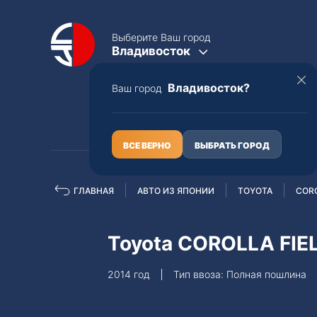
Выберите Ваш город
Владивосток
Владивосток?
Ваш город
КАТАЛОГ
О НАС
ВСЕ ВЕРНО
ВЫБРАТЬ ГОРОД
ГЛАВНАЯ
АВТО ИЗ ЯПОНИИ
TOYOTA
CORO
Полная пошлина
ЦЕЛЫЕ АВТО С ПТС
Toyota COROLLA FIE
Toyota
Lexus
2014 год
Тип ввоза: Полная пошлина
Nissan
Mercedes-B