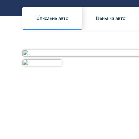
Honda
Daihatsu
Mazda
Tesla
Описание авто
Цены на авто
Suzuki
Mitsubishi
Subaru