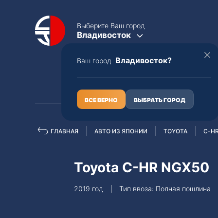
Выберите Ваш город
Владивосток
Владивосток?
Ваш город
КАТАЛОГ
О НАС
ВСЕ ВЕРНО
ВЫБРАТЬ ГОРОД
ГЛАВНАЯ
АВТО ИЗ ЯПОНИИ
TOYOTA
C-H
Полная пошлина
ЦЕЛЫЕ АВТО С ПТС
Toyota C-HR NGX50
Toyota
Lexus
2019 год
Тип ввоза: Полная пошлина
Nissan
Mercedes-B