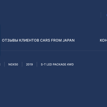
ОТЗЫВЫ КЛИЕНТОВ CARS FROM JAPAN
КО
R
NGX50
2019
S-T LED PACKAGE 4WD
Распилы и конструкторы
В РАЗБОР БЕЗ ПТС
Toyota
Isuzu
enz
Nissan
Lexus