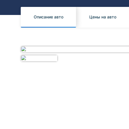
Honda
Daihatsu
Mazda
Tesla
Описание авто
Цены на авто
Suzuki
Mitsubishi
Subaru