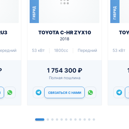
ГИБРИД
ГИБРИД
RU3
TOYOTA C-HR ZYX10
TOY
2018
ередний
53 кВт
1800cc
Передний
53 кВт
₽
1 754 300 ₽
Полная пошлина
И
СВЯЗАТЬСЯ С НАМИ