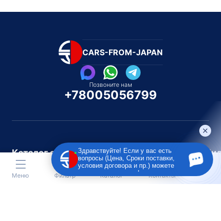
CARS-FROM-JAPAN
Позвоните нам
+78005056799
Здравствуйте! Если у вас есть
Каталог автомобилей
Каталог автомоби
вопросы (Цена, Сроки поставки,
Под полную пошлину
Распилом / Конструкторо
условия договора и пр.) можете
задать их мне в чат!
Меню
Фильтр
Каталог
Контакты
Toyota
Subaru
Toyota
Isu
Nissan
Suzuki
Nissan
Lex
Honda
Lexus
Honda
Me