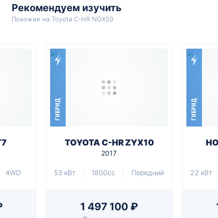
Рекомендуем изучить
Похожие на Toyota C-HR NGX50
ГИБРИД
ГИБРИД
T7
TOYOTA C-HR ZYX10
HO
2017
4WD
53 кВт
1800cc
Передний
22 кВт
₽
1 497 100 ₽