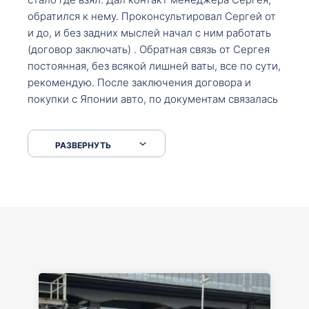
обратился к нему. Проконсультировал Сергей от
и до, и без задних мыслей начал с ним работать
(договор заключать) . Обратная связь от Сергея
постоянная, без всякой лишней ваты, все по сути,
рекомендую. После заключения договора и
покупки с Японии авто, по документам связалась
со мной Мария, все подсказала, куда, что и как,
что заполнить, куда зайти, образцы и т.д. После
РАЗВЕРНУТЬ
приехал за авто. Меня тепло встретили Сергей с
Марией. Автомобиль забрал, все супер. Спасибо
вам большое. Буду еще обращаться.