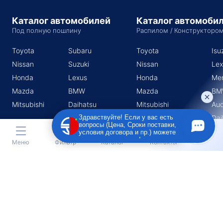
Каталог автомобилей
Каталог автомоби
Под полную пошлину
Распилом / Конструкторо
Toyota
Subaru
Toyota
Isu
Nissan
Suzuki
Nissan
Lex
Honda
Lexus
Honda
Me
Mazda
BMW
Mazda
BM
Mitsubishi
Daihatsu
Mitsubishi
Aud
Subaru
Dai
Здравствуйте! Если у вас есть
вопросы (Цена, Сроки поставки,
Suzuki
условия договора и пр.) можете
задать их мне в чат!
Меню
Фильтр
Каталог
Контакты
Индивидуальный предприниматель Поротников Евгений
Михайлович
Юридический адрес
690910, Приморский край, г. Владивосток, п. Трудовое, ул.