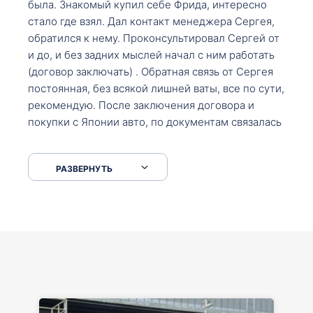
была. Знакомый купил себе Фрида, интересно
стало где взял. Дал контакт менеджера Сергея,
обратился к нему. Проконсультировал Сергей от
и до, и без задних мыслей начал с ним работать
(договор заключать) . Обратная связь от Сергея
постоянная, без всякой лишней ваты, все по сути,
рекомендую. После заключения договора и
покупки с Японии авто, по документам связалась
со мной Мария, все подсказала, куда, что и как,
что заполнить, куда зайти, образцы и т.д. После
РАЗВЕРНУТЬ
приехал за авто. Меня тепло встретили Сергей с
Марией. Автомобиль забрал, все супер. Спасибо
вам большое. Буду еще обращаться.