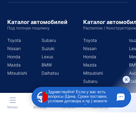
Каталог автомобилей
Каталог автомоби
Под полную пошлину
Распилом / Конструкторо
Toyota
Subaru
Toyota
Isu
Nissan
Suzuki
Nissan
Lex
Honda
Lexus
Honda
Me
Mazda
BMW
Mazda
BM
Mitsubishi
Daihatsu
Mitsubishi
Aud
Subaru
Dai
Suzuki
Здравствуйте! Если у вас есть
вопросы (Цена, Сроки поставки,
условия договора и пр.) можете
задать их мне в чат!
Меню
Фильтр
Каталог
Контакты
Индивидуальный предприниматель Поротников Евгений
Михайлович