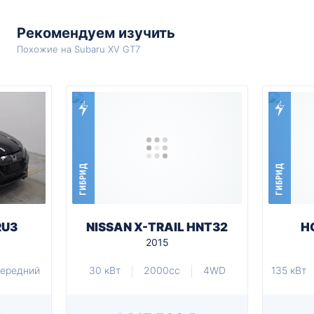
Рекомендуем изучить
Похожие на Subaru XV GT7
ГИБРИД
ГИБРИД
RU3
NISSAN X-TRAIL HNT32
H
2015
ередний
30 кВт
2000cc
4WD
135 кВт