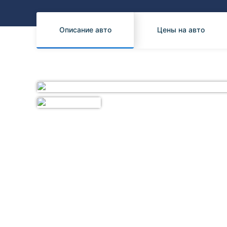
Honda
Daihatsu
Mazda
Tesla
Описание авто
Цены на авто
Suzuki
Mitsubishi
Subaru