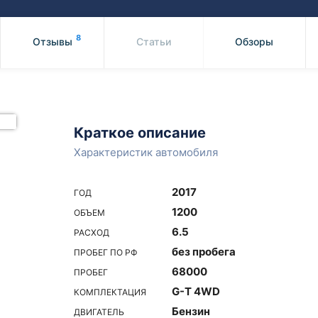
Honda
Mercedes-
Mazda
BMW
8
Отзывы
Статьи
Обзоры
Mitsubishi
Audi
Subaru
Daihatsu
Suzuki
Краткое описание
Характеристик автомобиля
2017
ГОД
1200
ОБЪЕМ
6.5
РАСХОД
без пробега
ПРОБЕГ ПО РФ
68000
ПРОБЕГ
G-T 4WD
КОМПЛЕКТАЦИЯ
Бензин
ДВИГАТЕЛЬ