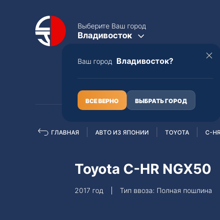
Выберите Ваш город
Владивосток
Владивосток?
Ваш город
КАТАЛОГ
О НАС
ВСЕ ВЕРНО
ВЫБРАТЬ ГОРОД
ГЛАВНАЯ
АВТО ИЗ ЯПОНИИ
TOYOTA
C-H
Полная пошлина
ЦЕЛЫЕ АВТО С ПТС
Toyota C-HR NGX50
Toyota
Lexus
2017 год
Тип ввоза: Полная пошлина
Nissan
Mercedes-B