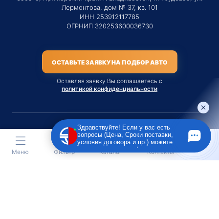
Лермонтова, дом № 37, кв. 101
ИНН 253912117785
ОГРНИП 320253600036730
ОСТАВЬТЕ ЗАЯВКУ НА ПОДБОР АВТО
Оставляя заявку Вы соглашаетесь с
политикой конфиденциальности
Здравствуйте! Если у вас есть
вопросы (Цена, Сроки поставки,
Материалы данного сайта являются публичной офертой
условия договора и пр.) можете
только на услугу сопровождения Агентом приобретения
задать их мне в чат!
Меню
Фильтр
Каталог
Контакты
транспортного средства Клиентом.
Во всех остальных случаях сайт носит исключительно
информационный характер.