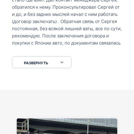
обратился к нему. Проконсультировал Сергей от
и до, и без задних мыслей начал с ним работать
(договор заключать) . Обратная связь от Сергея
постоянная, без всякой лишней ваты, все по сути,
рекомендую. После заключения договора и
покупки с Японии авто, по документам связалась
со мной Мария, все подсказала, куда, что и как,
что заполнить, куда зайти, образцы и т.д. После
РАЗВЕРНУТЬ
приехал за авто. Меня тепло встретили Сергей с
Марией. Автомобиль забрал, все супер. Спасибо
вам большое. Буду еще обращаться.