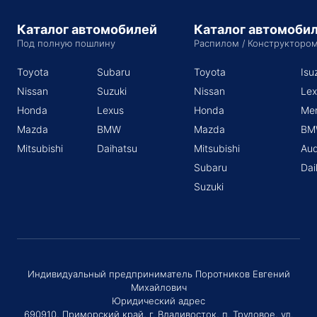
Каталог автомобилей
Каталог автомоби
Под полную пошлину
Распилом / Конструкторо
Toyota
Subaru
Toyota
Isu
Nissan
Suzuki
Nissan
Lex
Honda
Lexus
Honda
Me
Mazda
BMW
Mazda
BM
Mitsubishi
Daihatsu
Mitsubishi
Aud
Subaru
Dai
Suzuki
Индивидуальный предприниматель Поротников Евгений
Михайлович
Юридический адрес
690910, Приморский край, г. Владивосток, п. Трудовое, ул.