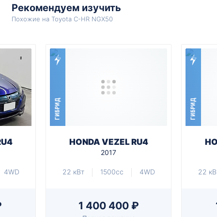
Рекомендуем изучить
Похожие на Toyota C-HR NGX50
ГИБРИД
ГИБРИД
RU4
HONDA VEZEL RU4
HO
2017
4WD
22 кВт
1500cc
4WD
22 кВ
₽
1 400 400 ₽