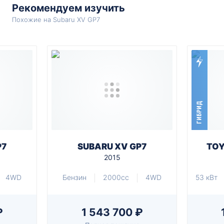
Рекомендуем изучить
Похожие на Subaru XV GP7
ГИБРИД
P7
SUBARU XV GP7
TOY
2015
4WD
Бензин
2000cc
4WD
53 кВт
₽
1 543 700 ₽