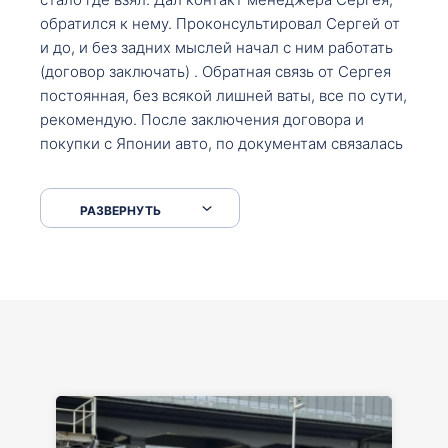
обратился к нему. Проконсультировал Сергей от
и до, и без задних мыслей начал с ним работать
(договор заключать) . Обратная связь от Сергея
постоянная, без всякой лишней ваты, все по сути,
рекомендую. После заключения договора и
покупки с Японии авто, по документам связалась
со мной Мария, все подсказала, куда, что и как,
что заполнить, куда зайти, образцы и т.д. После
РАЗВЕРНУТЬ
приехал за авто. Меня тепло встретили Сергей с
Марией. Автомобиль забрал, все супер. Спасибо
вам большое. Буду еще обращаться.