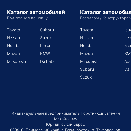
Каталог автомобилей
Каталог автомоби
Под полную пошлину
Распилом / Конструкторо
Toyota
Subaru
Toyota
Isu
Nissan
Suzuki
Nissan
Lex
Honda
Lexus
Honda
Me
Mazda
BMW
Mazda
BM
Mitsubishi
Daihatsu
Mitsubishi
Aud
Subaru
Dai
Suzuki
Индивидуальный предприниматель Поротников Евгений
Михайлович
Юридический адрес
690910, Приморский край, г. Владивосток, п. Трудовое, ул.