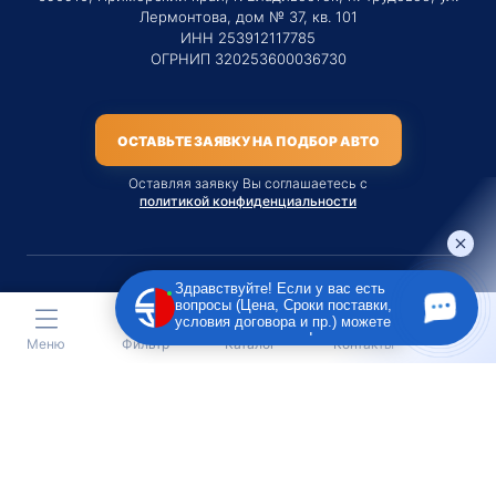
Лермонтова, дом № 37, кв. 101
ИНН 253912117785
ОГРНИП 320253600036730
ОСТАВЬТЕ ЗАЯВКУ НА ПОДБОР АВТО
Оставляя заявку Вы соглашаетесь с
политикой конфиденциальности
Здравствуйте! Если у вас есть
вопросы (Цена, Сроки поставки,
Материалы данного сайта являются публичной офертой
условия договора и пр.) можете
только на услугу сопровождения Агентом приобретения
задать их мне в чат!
Меню
Фильтр
Каталог
Контакты
транспортного средства Клиентом.
Во всех остальных случаях сайт носит исключительно
информационный характер.