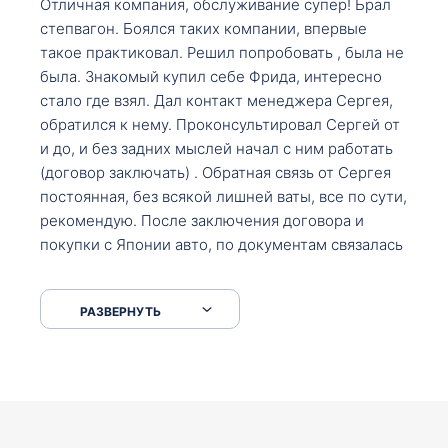
Отличная компания, обслуживание супер! Брал
степвагон. Боялся таких компании, впервые
такое практиковал. Решил попробовать , была не
была. Знакомый купил себе Фрида, интересно
стало где взял. Дал контакт менеджера Сергея,
обратился к нему. Проконсультировал Сергей от
и до, и без задних мыслей начал с ним работать
(договор заключать) . Обратная связь от Сергея
постоянная, без всякой лишней ваты, все по сути,
рекомендую. После заключения договора и
покупки с Японии авто, по документам связалась
со мной Мария, все подсказала, куда, что и как,
что заполнить, куда зайти, образцы и т.д. После
РАЗВЕРНУТЬ
приехал за авто. Меня тепло встретили Сергей с
Марией. Автомобиль забрал, все супер. Спасибо
вам большое. Буду еще обращаться.