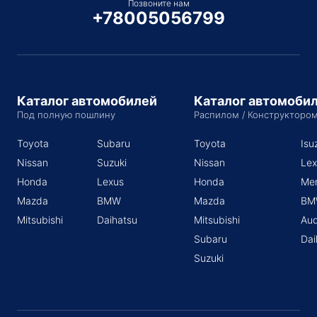
Позвоните нам
+78005056799
Каталог автомобилей
Каталог автомоби
Под полную пошлину
Распилом / Конструкторо
Toyota
Subaru
Toyota
Isu
Nissan
Suzuki
Nissan
Lex
Honda
Lexus
Honda
Me
Mazda
BMW
Mazda
BM
Mitsubishi
Daihatsu
Mitsubishi
Aud
Subaru
Dai
Suzuki