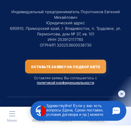
Индивидуальный предприниматель Поротников Евгений
Михайлович
Юридический адрес
690910, Приморский край, г. Владивосток, п. Трудовое, ул.
Лермонтова, дом № 37, кв. 101
ИНН 253912117785
ОГРНИП 320253600036730
ОСТАВЬТЕ ЗАЯВКУ НА ПОДБОР АВТО
Оставляя заявку Вы соглашаетесь с
политикой конфиденциальности
Здравствуйте! Если у вас есть
вопросы (Цена, Сроки поставки,
Материалы данного сайта являются публичной офертой
условия договора и пр.) можете
только на услугу сопровождения Агентом приобретения
задать их мне в чат!
Меню
Фильтр
Каталог
Контакты
транспортного средства Клиентом.