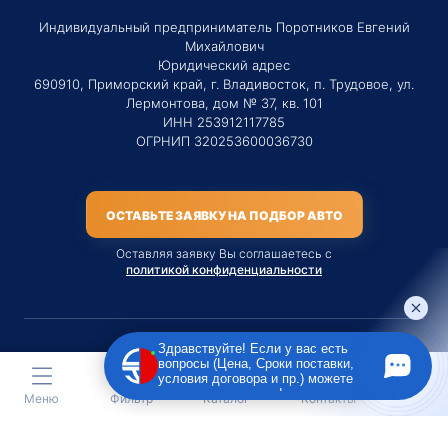
Индивидуальный предприниматель Поротников Евгений
Михайлович
Юридический адрес
690910, Приморский край, г. Владивосток, п. Трудовое, ул.
Лермонтова, дом № 37, кв. 101
ИНН 253912117785
ОГРНИП 320253600036730
ОСТАВЬТЕ ЗАЯВКУ НА ПОДБОР АВТО
Оставляя заявку Вы соглашаетесь с
политикой конфиденциальности
Здравствуйте! Если у вас есть
вопросы (Цена, Сроки поставки,
Материалы данного сайта являются публичной офертой
условия договора и пр.) можете
только на услугу сопровождения Агентом приобретения
задать их мне в чат!
Меню
Фильтр
Каталог
Контакты
транспортного средства Клиентом.
Во всех остальных случаях сайт носит исключительно