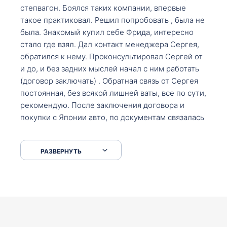
степвагон. Боялся таких компании, впервые
такое практиковал. Решил попробовать , была не
была. Знакомый купил себе Фрида, интересно
стало где взял. Дал контакт менеджера Сергея,
обратился к нему. Проконсультировал Сергей от
и до, и без задних мыслей начал с ним работать
(договор заключать) . Обратная связь от Сергея
постоянная, без всякой лишней ваты, все по сути,
рекомендую. После заключения договора и
покупки с Японии авто, по документам связалась
со мной Мария, все подсказала, куда, что и как,
что заполнить, куда зайти, образцы и т.д. После
РАЗВЕРНУТЬ
приехал за авто. Меня тепло встретили Сергей с
Марией. Автомобиль забрал, все супер. Спасибо
вам большое. Буду еще обращаться.