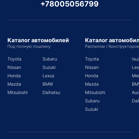
+78005056799
Каталог автомобилей
Каталог автомоби
Под полную пошлину
Распилом / Конструкторо
Toyota
Subaru
Toyota
Isu
Nissan
Suzuki
Nissan
Lex
Honda
Lexus
Honda
Me
Mazda
BMW
Mazda
BM
Mitsubishi
Daihatsu
Mitsubishi
Aud
Subaru
Dai
Suzuki