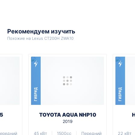
Рекомендуем изучить
Похожие на Lexus CT200H ZWA10
ГИБРИД
ГИБРИД
5
TOYOTA AQUA NHP10
2019
ередний
45 кВт
1500cc
Передний
22 кВт