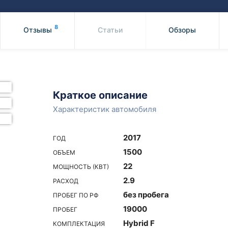
Honda
Mercedes-
Mazda
BMW
8
Отзывы
Статьи
Обзоры
Mitsubishi
Audi
Subaru
Daihatsu
Suzuki
Краткое описание
Характеристик автомобиля
2017
ГОД
1500
ОБЪЕМ
22
МОЩНОСТЬ (КВТ)
2.9
РАСХОД
без пробега
ПРОБЕГ ПО РФ
19000
ПРОБЕГ
Hybrid F
КОМПЛЕКТАЦИЯ