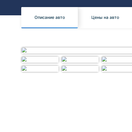
Honda
Daihatsu
Mazda
Tesla
Описание авто
Цены на авто
Suzuki
Mitsubishi
Subaru