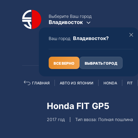
Выберите Ваш город
Владивосток
Владивосток?
Ваш город
КАТАЛОГ
О НАС
ВСЕ ВЕРНО
ВЫБРАТЬ ГОРОД
ГЛАВНАЯ
АВТО ИЗ ЯПОНИИ
HONDA
FIT
Полная пошлина
ЦЕЛЫЕ АВТО С ПТС
Honda FIT GP5
Toyota
Lexus
2017 год
Тип ввоза: Полная пошлина
Nissan
Mercedes-B