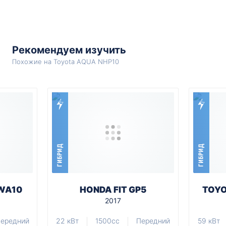
Рекомендуем изучить
Похожие на Toyota AQUA NHP10
ГИБРИД
ГИБРИД
WA10
HONDA FIT GP5
TOYO
2017
ередний
22 кВт
1500cc
Передний
59 кВт