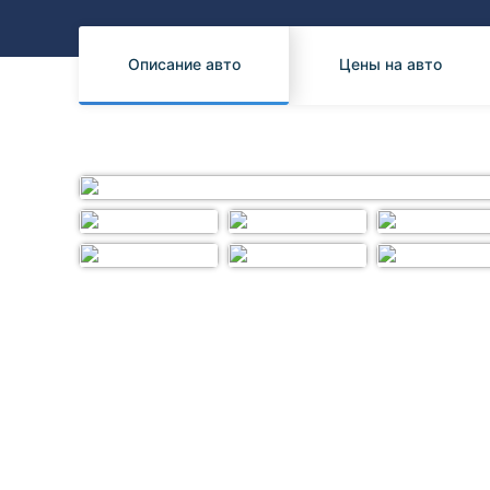
Honda
Daihatsu
Mazda
Tesla
Описание авто
Цены на авто
Suzuki
Mitsubishi
Subaru