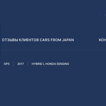
ОТЗЫВЫ КЛИЕНТОВ CARS FROM JAPAN
КО
GP5
2017
HYBRID L HONDA SENSING
Распилы и конструкторы
В РАЗБОР БЕЗ ПТС
Toyota
Isuzu
enz
Nissan
Lexus