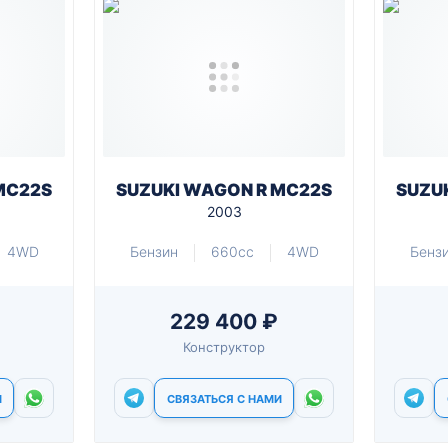
MC22S
SUZUKI WAGON R MC22S
SUZU
2003
4WD
Бензин
660cc
4WD
Бенз
229 400 ₽
Конструктор
И
СВЯЗАТЬСЯ С НАМИ