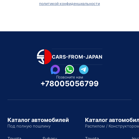
политикой конфиденциальности
CARS-FROM-JAPAN
Позвоните нам
+78005056799
Каталог автомобилей
Каталог автомоби
Под полную пошлину
Распилом / Конструкторо
Toyota
Subaru
Toyota
Isu