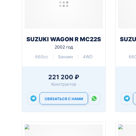
SUZUKI WAGON R MC22S
SUZU
2002 год
660cc
Бензин
4WD
66
221 200 ₽
Конструктор
СВЯЗАТЬСЯ С НАМИ