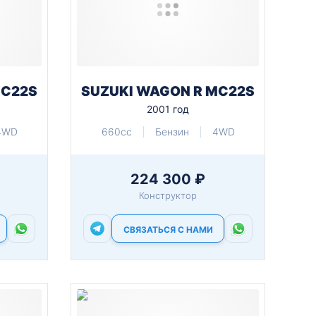
MC22S
SUZUKI WAGON R MC22S
2001 год
4WD
660cc
Бензин
4WD
224 300 ₽
Конструктор
СВЯЗАТЬСЯ С НАМИ