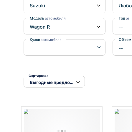
Honda
Daihatsu
Mazda
Tesla
Модель
Год
автомобиля
от
Suzuki
Mitsubishi
Кузов
Объем
автомобиля
Subaru
Сортировка