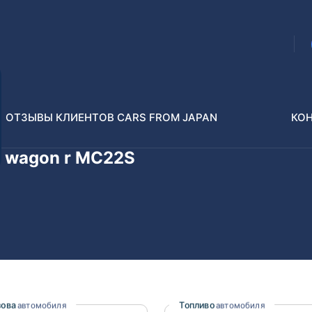
ОТЗЫВЫ КЛИЕНТОВ CARS FROM JAPAN
КО
 wagon r MC22S
Распилы и конструкторы
В РАЗБОР БЕЗ ПТС
Toyota
Isuzu
enz
Nissan
Lexus
зова
Топливо
автомобиля
автомобиля