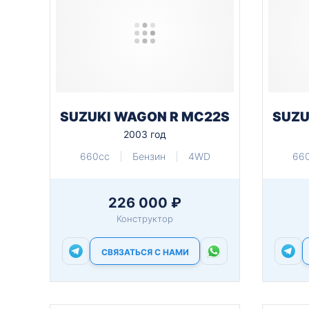
SUZUKI WAGON R MC22S
SUZU
2003 год
660cc
Бензин
4WD
66
226 000 ₽
Конструктор
СВЯЗАТЬСЯ С НАМИ