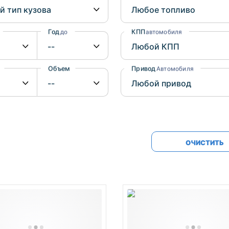
Honda
Mercedes-
Mazda
BMW
Год
КПП
до
автомобиля
Mitsubishi
Audi
Subaru
Daihatsu
Объем
Привод
от
до
Автомобиля
Suzuki
ОЧИСТИТЬ