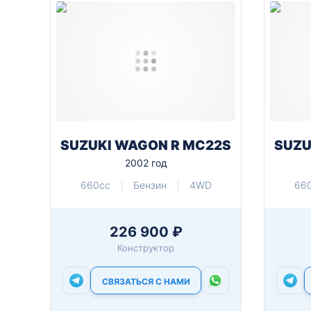
SUZUKI WAGON R MC22S
SUZU
2002 год
660cc
Бензин
4WD
66
226 900 ₽
Конструктор
СВЯЗАТЬСЯ С НАМИ