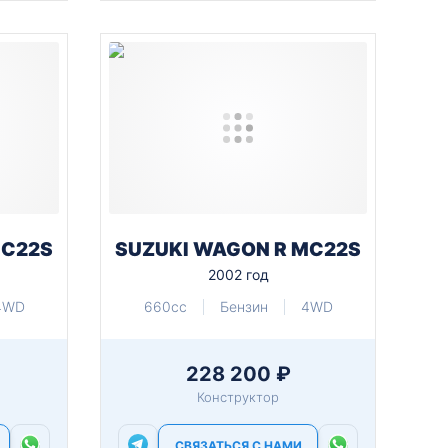
MC22S
SUZUKI WAGON R MC22S
2002 год
4WD
660cc
Бензин
4WD
228 200 ₽
Конструктор
СВЯЗАТЬСЯ С НАМИ