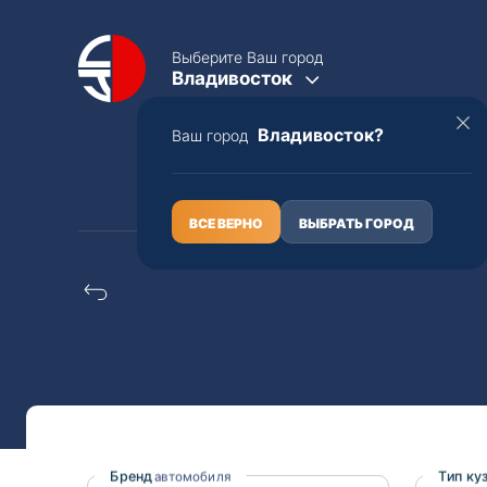
Выберите Ваш город
Владивосток
Владивосток?
Ваш город
КАТАЛОГ
О НАС
ВСЕ ВЕРНО
ВЫБРАТЬ ГОРОД
Конструкторы Suzuki
Полная пошлина
ЦЕЛЫЕ АВТО С ПТС
Toyota
Lexus
Nissan
Mercedes-B
Бренд
Тип ку
автомобиля