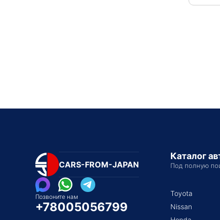
Каталог а
CARS-FROM-JAPAN
Под полную по
Toyota
Позвоните нам
+78005056799
Nissan
Honda