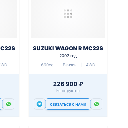
MC22S
SUZUKI WAGON R MC22S
2002 год
4WD
660cc
Бензин
4WD
226 900 ₽
Конструктор
СВЯЗАТЬСЯ С НАМИ