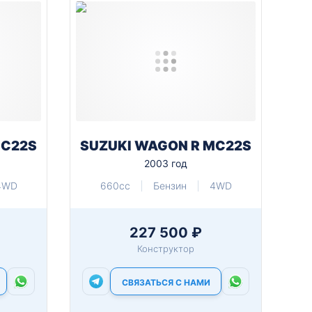
MC22S
SUZUKI WAGON R MC22S
2003 год
4WD
660cc
Бензин
4WD
227 500 ₽
Конструктор
СВЯЗАТЬСЯ С НАМИ