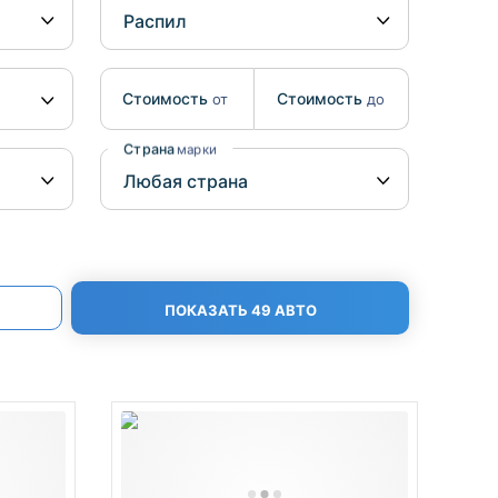
Benz
Mazda
Mitsubishi
Isuzu
Стоимость
Стоимость
от
до
Hino
Страна
марки
ПОКАЗАТЬ 49 АВТО