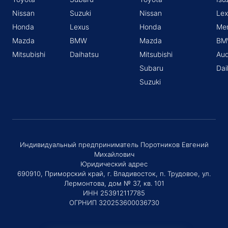
Nissan
Suzuki
Nissan
Lex
Honda
Lexus
Honda
Me
Mazda
BMW
Mazda
BM
Mitsubishi
Daihatsu
Mitsubishi
Aud
Subaru
Dai
Suzuki
Индивидуальный предприниматель Поротников Евгений
Михайлович
Юридический адрес
690910, Приморский край, г. Владивосток, п. Трудовое, ул.
Лермонтова, дом № 37, кв. 101
ИНН 253912117785
ОГРНИП 320253600036730