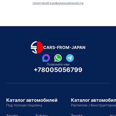
политикой конфиденциальности
CARS-FROM-JAPAN
Позвоните нам
+78005056799
Каталог автомобилей
Каталог автомоби
Под полную пошлину
Распилом / Конструкторо
Toyota
Subaru
Toyota
Isu