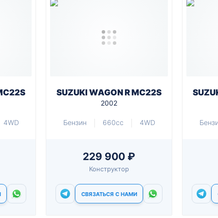
MC22S
SUZUKI WAGON R MC22S
SUZU
2002
4WD
Бензин
660cc
4WD
Бенз
229 900 ₽
Конструктор
И
СВЯЗАТЬСЯ С НАМИ