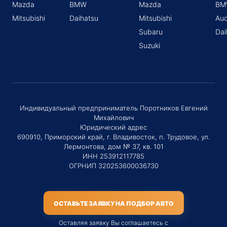
Mazda
BMW
Mazda
BM
Mitsubishi
Daihatsu
Mitsubishi
Aud
Subaru
Dai
Suzuki
Индивидуальный предприниматель Поротников Евгений
Михайлович
Юридический адрес
690910, Приморский край, г. Владивосток, п. Трудовое, ул.
Лермонтова, дом № 37, кв. 101
ИНН 253912117785
ОГРНИП 320253600036730
ОСТАВЬТЕ ЗАЯВКУ НА ПОДБОР АВТО
Оставляя заявку Вы соглашаетесь с