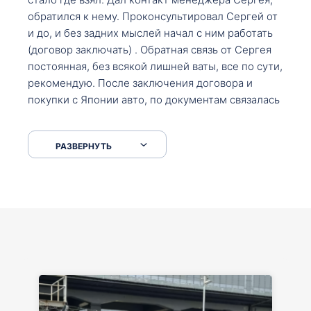
обратился к нему. Проконсультировал Сергей от
и до, и без задних мыслей начал с ним работать
(договор заключать) . Обратная связь от Сергея
постоянная, без всякой лишней ваты, все по сути,
рекомендую. После заключения договора и
покупки с Японии авто, по документам связалась
со мной Мария, все подсказала, куда, что и как,
что заполнить, куда зайти, образцы и т.д. После
РАЗВЕРНУТЬ
приехал за авто. Меня тепло встретили Сергей с
Марией. Автомобиль забрал, все супер. Спасибо
вам большое. Буду еще обращаться.