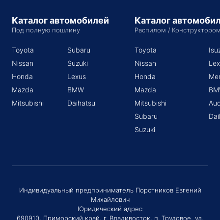
Каталог автомобилей
Каталог автомоби
Под полную пошлину
Распилом / Конструкторо
Toyota
Subaru
Toyota
Isu
Nissan
Suzuki
Nissan
Lex
Honda
Lexus
Honda
Me
Mazda
BMW
Mazda
BM
Mitsubishi
Daihatsu
Mitsubishi
Aud
Subaru
Dai
Suzuki
Индивидуальный предприниматель Поротников Евгений
Михайлович
Юридический адрес
690910, Приморский край, г. Владивосток, п. Трудовое, ул.