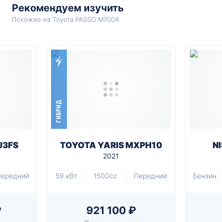
Рекомендуем изучить
Похожие на Toyota PASSO M700A
ГИБРИД
J3FS
TOYOTA YARIS MXPH10
N
2021
Передний
59 кВт
1500cc
Передний
Бензин
₽
921 100 ₽