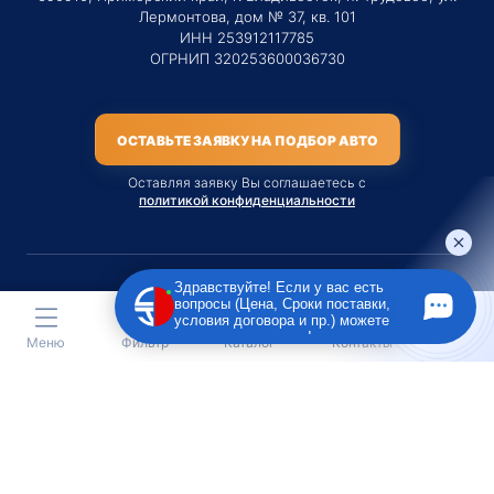
Лермонтова, дом № 37, кв. 101
ИНН 253912117785
ОГРНИП 320253600036730
ОСТАВЬТЕ ЗАЯВКУ НА ПОДБОР АВТО
Оставляя заявку Вы соглашаетесь с
политикой конфиденциальности
Здравствуйте! Если у вас есть
вопросы (Цена, Сроки поставки,
Материалы данного сайта являются публичной офертой
условия договора и пр.) можете
только на услугу сопровождения Агентом приобретения
задать их мне в чат!
Меню
Фильтр
Каталог
Контакты
транспортного средства Клиентом.
Во всех остальных случаях сайт носит исключительно
информационный характер.