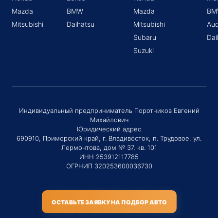
Mazda
BMW
Mazda
BM
Mitsubishi
Daihatsu
Mitsubishi
Aud
Subaru
Dai
Suzuki
Индивидуальный предприниматель Поротников Евгений
Михайлович
Юридический адрес
690910, Приморский край, г. Владивосток, п. Трудовое, ул.
Лермонтова, дом № 37, кв. 101
ИНН 253912117785
ОГРНИП 320253600036730
ОСТАВЬТЕ ЗАЯВКУ НА ПОДБОР АВТО