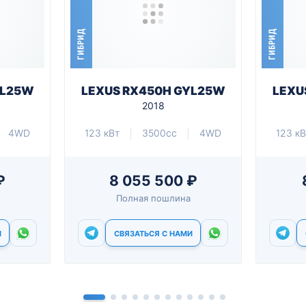
ГИБРИД
ГИБРИД
YL25W
LEXUS RX450H GYL25W
LEXU
2018
4WD
123 кВт
3500cc
4WD
123 кВ
₽
8 055 500 ₽
Полная пошлина
И
СВЯЗАТЬСЯ С НАМИ