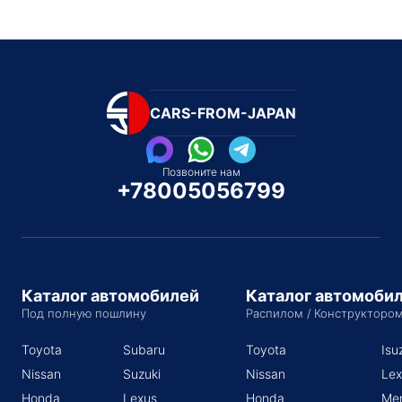
CARS-FROM-JAPAN
Позвоните нам
+78005056799
Каталог автомобилей
Каталог автомоби
Под полную пошлину
Распилом / Конструкторо
Toyota
Subaru
Toyota
Isu
Nissan
Suzuki
Nissan
Lex
Honda
Lexus
Honda
Me