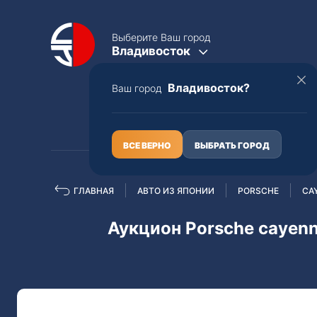
Выберите Ваш город
Владивосток
Владивосток?
Ваш город
КАТАЛОГ
О НАС
ВСЕ ВЕРНО
ВЫБРАТЬ ГОРОД
ГЛАВНАЯ
АВТО ИЗ ЯПОНИИ
PORSCHE
CA
Полная пошлина
ЦЕЛЫЕ АВТО С ПТС
Аукцион Porsche cayenn
Toyota
Lexus
Nissan
Mercedes-B