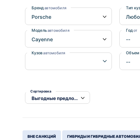
Honda
Daihatsu
Бренд
Тип ку
автомобиля
Mazda
Tesla
Suzuki
Модель
Год
автомобиля
от
Mitsubishi
Subaru
Кузов
Объем
автомобиля
Сортировка
ВНЕ САНКЦИЙ
ГИБРИДЫ И ГИБРИДНЫЕ АВТОМОБИ