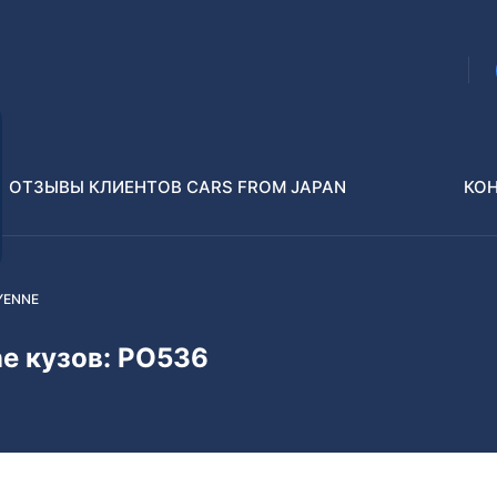
ОТЗЫВЫ КЛИЕНТОВ CARS FROM JAPAN
КО
YENNE
Распилы и конструкторы
В РАЗБОР БЕЗ ПТС
e кузов: PO536
Toyota
Isuzu
enz
Nissan
Lexus