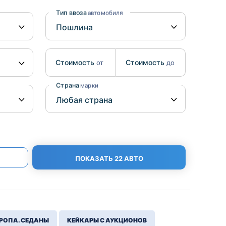
Benz
Mazda
Тип ввоза
автомобиля
Mitsubishi
Isuzu
Стоимость
Стоимость
от
до
Hino
Страна
марки
ПОКАЗАТЬ 22 АВТО
РОПА. СЕДАНЫ
КЕЙКАРЫ С АУКЦИОНОВ