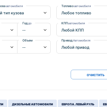
Honda
Mercedes-
зова
Топливо
автомобиля
автомобиля
Mazda
BMW
Mitsubishi
Audi
Год
КПП
до
автомобиля
Subaru
Daihatsu
Suzuki
Объем
Привод
от
до
Автомобиля
ОЧИСТИТЬ
ЛИ
ДИЗЕЛЬНЫЕ АВТОМОБИЛИ
ЕВРОПА. ЛЕВЫЙ РУЛЬ
ЕВ