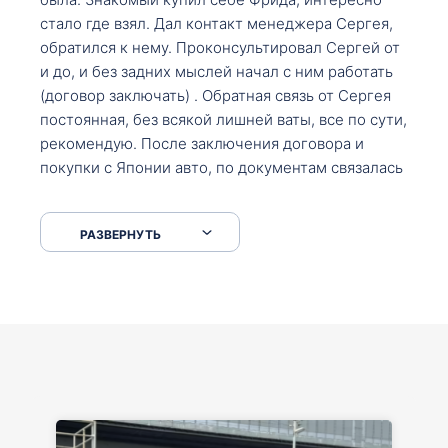
стало где взял. Дал контакт менеджера Сергея,
обратился к нему. Проконсультировал Сергей от
и до, и без задних мыслей начал с ним работать
(договор заключать) . Обратная связь от Сергея
постоянная, без всякой лишней ваты, все по сути,
рекомендую. После заключения договора и
покупки с Японии авто, по документам связалась
со мной Мария, все подсказала, куда, что и как,
что заполнить, куда зайти, образцы и т.д. После
РАЗВЕРНУТЬ
приехал за авто. Меня тепло встретили Сергей с
Марией. Автомобиль забрал, все супер. Спасибо
вам большое. Буду еще обращаться.