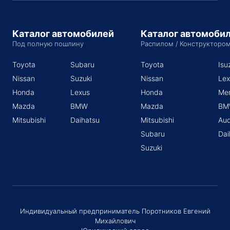
Каталог автомобилей
Каталог автомоби
Под полную пошлину
Распилом / Конструкторо
Toyota
Subaru
Toyota
Isu
Nissan
Suzuki
Nissan
Lex
Honda
Lexus
Honda
Me
Mazda
BMW
Mazda
BM
Mitsubishi
Daihatsu
Mitsubishi
Aud
Subaru
Dai
Suzuki
Индивидуальный предприниматель Поротников Евгений
Михайлович