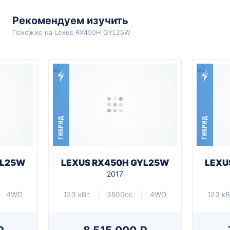
Рекомендуем изучить
Похожие на Lexus RX450H GYL25W
ГИБРИД
ГИБРИД
YL25W
LEXUS RX450H GYL25W
LEXU
2017
4WD
123 кВт
3500cc
4WD
123 кВ