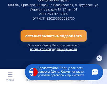
Юридический адрес
690910, Приморский край, г. Владивосток, п. Трудовое, ул.
Лермонтова, дом № 37, кв. 101
ИНН 253912117785
ОГРНИП 320253600036730
ОСТАВЬТЕ ЗАЯВКУ НА ПОДБОР АВТО
Оставляя заявку Вы соглашаетесь с
политикой конфиденциальности
Здравствуйте! Если у вас есть
вопросы (Цена, Сроки поставки,
Материалы данного сайта являются публичной офертой
условия договора и пр.) можете
только на услугу сопровождения Агентом приобретения
задать их мне в чат!
Меню
Фильтр
Каталог
Контакты
транспортного средства Клиентом.
Во всех остальных случаях сайт носит исключительно
информационный характер.