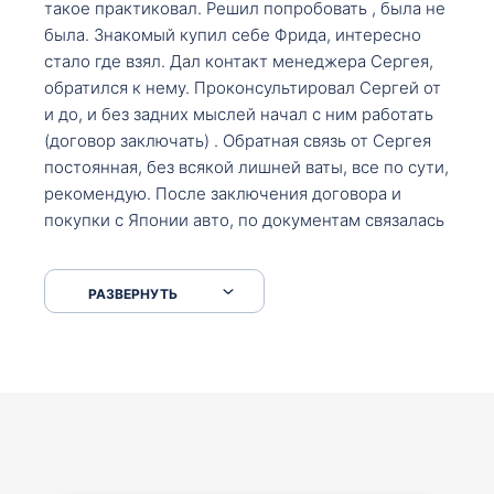
такое практиковал. Решил попробовать , была не
была. Знакомый купил себе Фрида, интересно
стало где взял. Дал контакт менеджера Сергея,
обратился к нему. Проконсультировал Сергей от
и до, и без задних мыслей начал с ним работать
(договор заключать) . Обратная связь от Сергея
постоянная, без всякой лишней ваты, все по сути,
рекомендую. После заключения договора и
покупки с Японии авто, по документам связалась
со мной Мария, все подсказала, куда, что и как,
что заполнить, куда зайти, образцы и т.д. После
РАЗВЕРНУТЬ
приехал за авто. Меня тепло встретили Сергей с
Марией. Автомобиль забрал, все супер. Спасибо
вам большое. Буду еще обращаться.