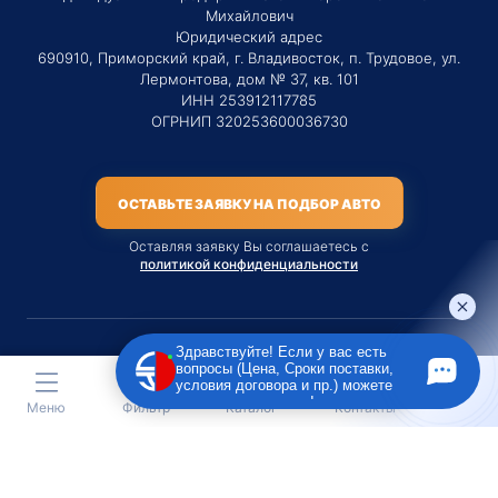
Михайлович
Юридический адрес
690910, Приморский край, г. Владивосток, п. Трудовое, ул.
Лермонтова, дом № 37, кв. 101
ИНН 253912117785
ОГРНИП 320253600036730
ОСТАВЬТЕ ЗАЯВКУ НА ПОДБОР АВТО
Оставляя заявку Вы соглашаетесь с
политикой конфиденциальности
Здравствуйте! Если у вас есть
вопросы (Цена, Сроки поставки,
Материалы данного сайта являются публичной офертой
условия договора и пр.) можете
только на услугу сопровождения Агентом приобретения
задать их мне в чат!
Меню
Фильтр
Каталог
Контакты
транспортного средства Клиентом.
Во всех остальных случаях сайт носит исключительно
информационный характер.