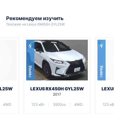
Рекомендуем изучить
Похожие на Lexus RX450H GYL25W
ГИБРИД
ГИБРИД
YL25W
LEXUS RX450H GYL25W
LEXU
2017
4WD
123 кВт
3500cc
4WD
123 кВ