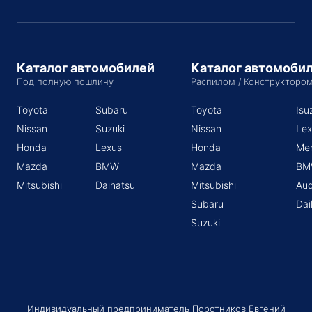
Каталог автомобилей
Каталог автомоби
Под полную пошлину
Распилом / Конструкторо
Toyota
Subaru
Toyota
Isu
Nissan
Suzuki
Nissan
Lex
Honda
Lexus
Honda
Me
Mazda
BMW
Mazda
BM
Mitsubishi
Daihatsu
Mitsubishi
Aud
Subaru
Dai
Suzuki
Индивидуальный предприниматель Поротников Евгений